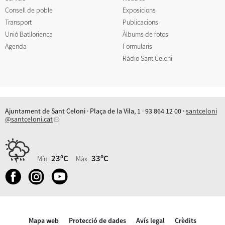
Consell de poble
Exposicions
Transport
Publicacions
Unió Batllorienca
Àlbums de fotos
Agenda
Formularis
Ràdio Sant Celoni
Ajuntament de Sant Celoni · Plaça de la Vila, 1 · 93 864 12 00 ·
santceloni
@santceloni.cat
23ºC
33ºC
Mín.
Màx.
Mapa web
Protecció de dades
Avís legal
Crèdits