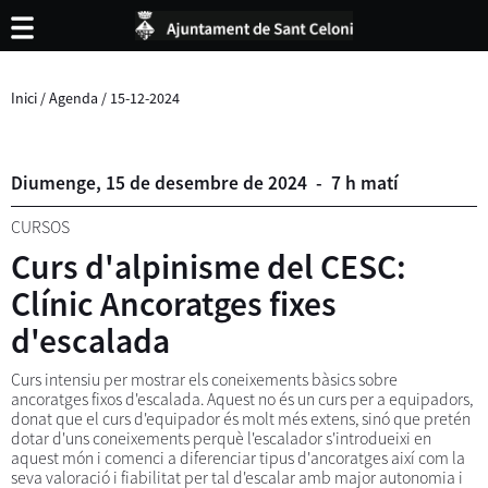
Inici
/
Agenda
/
15-12-2024
Diumenge,
15
de
desembre
de
2024
-
7 h matí
CURSOS
Curs d'alpinisme del CESC:
Clínic Ancoratges fixes
d'escalada
Curs intensiu per mostrar els coneixements bàsics sobre
ancoratges fixos d'escalada. Aquest no és un curs per a equipadors,
donat que el curs d'equipador és molt més extens, sinó que pretén
dotar d'uns coneixements perquè l'escalador s'introdueixi en
aquest món i comenci a diferenciar tipus d'ancoratges així com la
seva valoració i fiabilitat per tal d'escalar amb major autonomia i