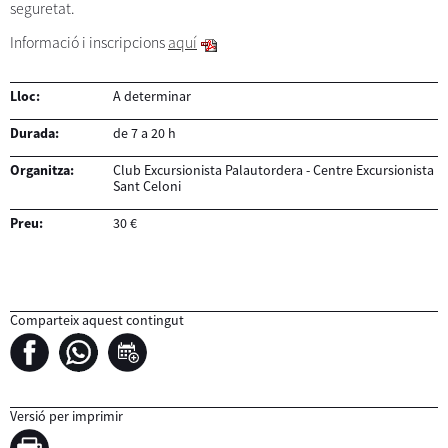
seguretat.
Informació i inscripcions
aquí
Lloc:
A determinar
Durada:
de 7 a 20 h
Organitza:
Club Excursionista Palautordera - Centre Excursionista
Sant Celoni
Preu:
30 €
Comparteix aquest contingut
Versió per imprimir