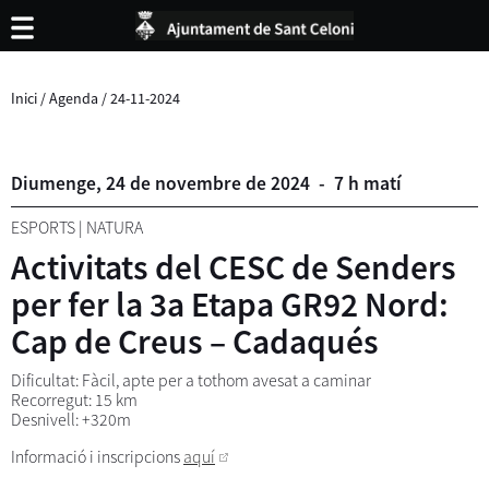
Inici
/
Agenda
/
24-11-2024
Diumenge,
24
de
novembre
de
2024
-
7 h matí
ESPORTS
|
NATURA
Activitats del CESC de Senders
per fer la 3a Etapa GR92 Nord:
Cap de Creus – Cadaqués
Dificultat: Fàcil, apte per a tothom avesat a caminar
Recorregut: 15 km
Desnivell: +320m
Informació i inscripcions
aquí