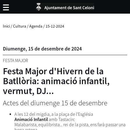
Inici
/
Cultura
/
Agenda
/
15-12-2024
Diumenge,
15
de
desembre
de
2024
FESTA MAJOR
Festa Major d'Hivern de la
Batllòria: animació infantil,
vermut, DJ...
Actes del diumenge 15 de desembre
A les 12 del migdia, a la plaça de l’Església
Animació Infantil
amb Tastacirc
Malabarista, equilibrista... rei de la pista, ens farà passar una
bona estona