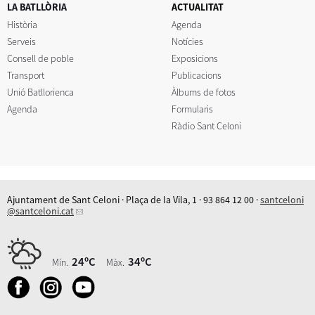
LA BATLLÒRIA
ACTUALITAT
Història
Agenda
Serveis
Notícies
Consell de poble
Exposicions
Transport
Publicacions
Unió Batllorienca
Àlbums de fotos
Agenda
Formularis
Ràdio Sant Celoni
Ajuntament de Sant Celoni · Plaça de la Vila, 1 · 93 864 12 00 ·
santceloni
@santceloni.cat
24ºC
34ºC
Mín.
Màx.