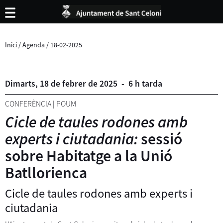
Inici
/
Agenda
/
18-02-2025
Dimarts,
18
de
febrer
de
2025
-
6 h tarda
CONFERÈNCIA
|
POUM
Cicle de taules rodones amb
experts i ciutadania:
sessió
sobre Habitatge a la Unió
Batllorienca
Cicle de taules rodones amb experts i
ciutadania