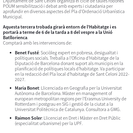
L'Ajuntament de Sant Celoni organitza el cicle de taules rodones
POUM sensibilització i debat amb experts i ciutadania per
aprofundir en diversos aspectes del Pla d'Ordenació Urbanística
Municipal.
Aquesta tercera trobada girarà entorn de l'Habitatge i es
portarà a terme de 6 de la tarda a 8 del vespre a la Unió
Batllorienca
.
Comptarà amb les intervencions de:
Benet Fusté
: Sociòleg expert en pobresa, desigualtat i
polítiques socials. Treballa a l’Oficina d’Habitatge de la
Diputació de Barcelona donant suport als municipis en la
planificació de polítiques locals d’habitatge. Va participar
en la redacció del Pla local d’habitatge de Sant Celoni 2022-
2027.
Maria Bonet
: Llicenciada en Geografia per la Universitat
Autònoma de Barcelona. Màster en management of
european metropolitan regions per l’Erasmus University de
Rotterdam i postgrau en SIG i gestió de la ciutat a la
Universitat Politècnica de Catalunya. Consultora a GMG.
Raimon Soler
: Llicenciat en Dret i Màster en Dret Públic
(especialitat urbanisme) per la UPF.