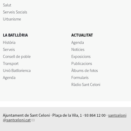
Salut
Serveis Socials
Urbanisme
LA BATLLÒRIA
ACTUALITAT
Història
Agenda
Serveis
Notícies
Consell de poble
Exposicions
Transport
Publicacions
Unió Batllorienca
Àlbums de fotos
Agenda
Formularis
Ràdio Sant Celoni
Ajuntament de Sant Celoni · Plaça de la Vila, 1 · 93 864 12 00 ·
santceloni
@santceloni.cat