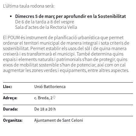
L'última taula rodona serà:
Dimecres 5 de març per aprofundir en la Sostenibilitat
De 6 de la tarda a 8 del vespre
Sala d'actes de la Rectoria Vella
El POUM és instrument de planificació urbanística que permet
ordenar el territori municipal de manera integral i sota criteris de
sostenibilitat. Permet establir els usos del sòl i de quina manera
creixerà i es transformarà el municipi. També determina quins
espais i elements naturals i patrimonials s’han de protegir, quins
eixos de mobilitat sostenible s’han de potenciar, així com on cal
augmentar les zones verdes i equipaments, entre altres aspectes.
Lloc:
Unió Batllorienca
Adreça:
c. Breda, 2
Durada:
De 18 a 20 h
Organitza:
Ajuntament de Sant Celoni