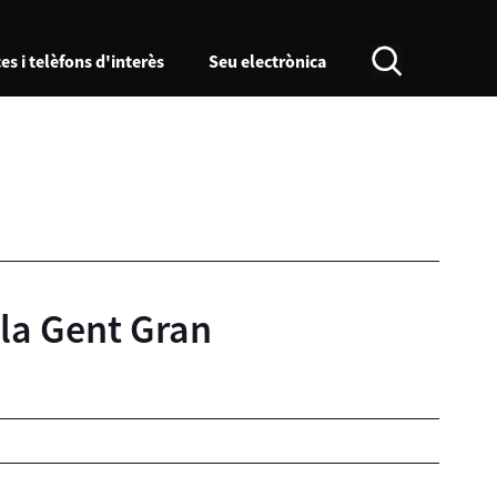
es i telèfons d'interès
Seu electrònica
 la Gent Gran