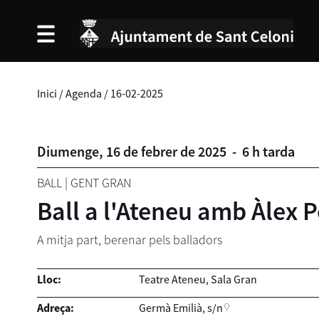
Inici
/
Agenda
/
16-02-2025
Diumenge,
16
de
febrer
de
2025
-
6 h tarda
BALL
|
GENT GRAN
Ball a l'Ateneu amb Àlex P
A mitja part, berenar pels balladors
Lloc:
Teatre Ateneu, Sala Gran
Adreça:
Germà Emilià, s/n