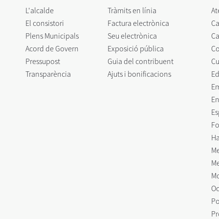
L'alcalde
Tràmits en línia
At
El consistori
Factura electrònica
Ca
Plens Municipals
Seu electrònica
Ca
Acord de Govern
Exposició pública
C
Pressupost
Guia del contribuent
Cu
Transparència
Ajuts i bonificacions
Ed
E
En
Es
Fo
Ha
Me
Me
Mo
Oc
Po
Pr