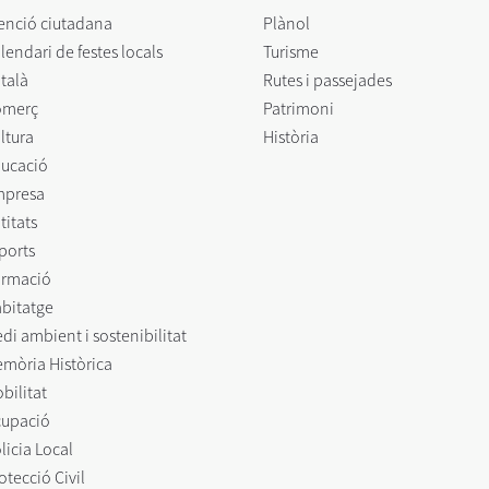
enció ciutadana
Plànol
lendari de festes locals
Turisme
talà
Rutes i passejades
omerç
Patrimoni
ltura
Història
ucació
mpresa
titats
ports
rmació
bitatge
di ambient i sostenibilitat
mòria Històrica
bilitat
upació
licia Local
otecció Civil