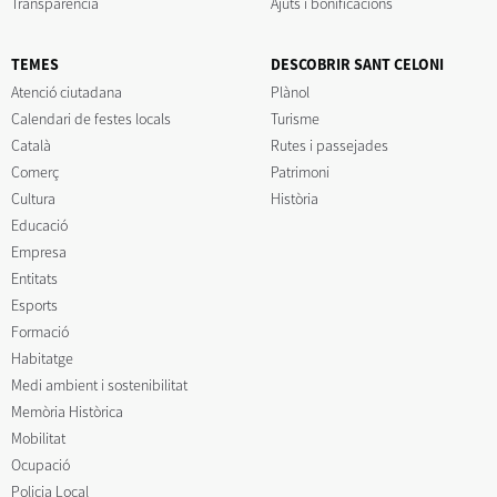
Transparència
Ajuts i bonificacions
TEMES
DESCOBRIR SANT CELONI
Atenció ciutadana
Plànol
Calendari de festes locals
Turisme
Català
Rutes i passejades
Comerç
Patrimoni
Cultura
Història
Educació
Empresa
Entitats
Esports
Formació
Habitatge
Medi ambient i sostenibilitat
Memòria Històrica
Mobilitat
Ocupació
Policia Local