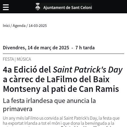
Inici
/
Agenda
/
14-03-2025
Divendres,
14
de
març
de
2025
-
7 h tarda
FESTA
|
MÚSICA
4a Edició del
Saint Patrick's Day
a càrrec de LaFilmo del Baix
Montseny al pati de Can Ramis
La festa irlandesa que anuncia la
primavera
Un any més laFilmo us convida al Saint Patrick's Day, la festa que
ha exportat Irlanda a tot el món i que dona la benvinguda a la