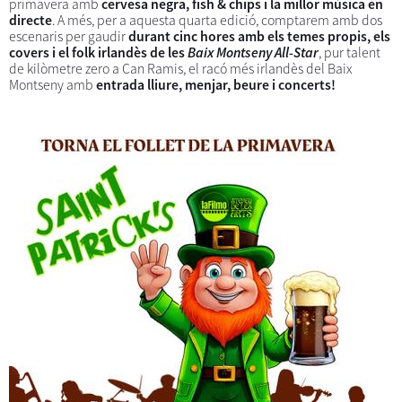
primavera amb
cervesa negra, fish & chips i la millor música en
directe
. A més, per a aquesta quarta edició, comptarem amb dos
escenaris per gaudir
durant cinc hores amb els temes propis, els
covers i el folk irlandès de les
Baix Montseny All-Star
, pur talent
de kilòmetre zero a Can Ramis, el racó més irlandès del Baix
Montseny amb
entrada lliure, menjar, beure i concerts!