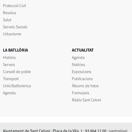
Protecció Civil
Residus
Salut
Serveis Socials
Urbanisme
LA BATLLÒRIA
ACTUALITAT
Història
Agenda
Serveis
Notícies
Consell de poble
Exposicions
Transport
Publicacions
Unió Batllorienca
Àlbums de fotos
Agenda
Formularis
Ràdio Sant Celoni
Ajuntament de Sant Celoni · Plaça de la Vila, 1 · 93 864 12 00 ·
santceloni