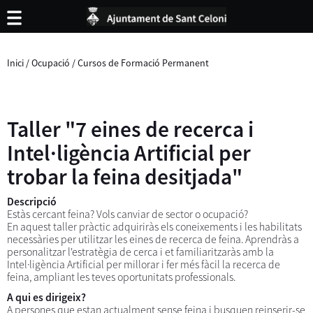
Inici
/
Ocupació
/
Cursos de Formació Permanent
Taller "7 eines de recerca i
Intel·ligència Artificial per
trobar la feina desitjada"
Descripció
Estàs cercant feina? Vols canviar de sector o ocupació?
En aquest taller pràctic adquiriràs els coneixements i les habilitats
necessàries per utilitzar les eines de recerca de feina. Aprendràs a
personalitzar l'estratègia de cerca i et familiaritzaràs amb la
Intel·ligència Artificial per millorar i fer més fàcil la recerca de
feina, ampliant les teves oportunitats professionals.
A qui es dirigeix?
A persones que estan actualment sense feina i busquen reinserir-se