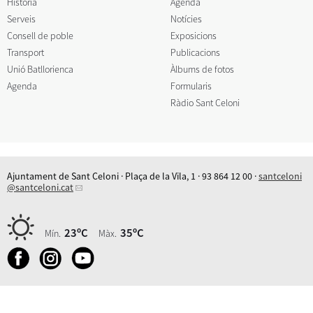
Història
Agenda
Serveis
Notícies
Consell de poble
Exposicions
Transport
Publicacions
Unió Batllorienca
Àlbums de fotos
Agenda
Formularis
Ràdio Sant Celoni
Ajuntament de Sant Celoni · Plaça de la Vila, 1 · 93 864 12 00 ·
santceloni
@santceloni.cat
23ºC
35ºC
Mín.
Màx.