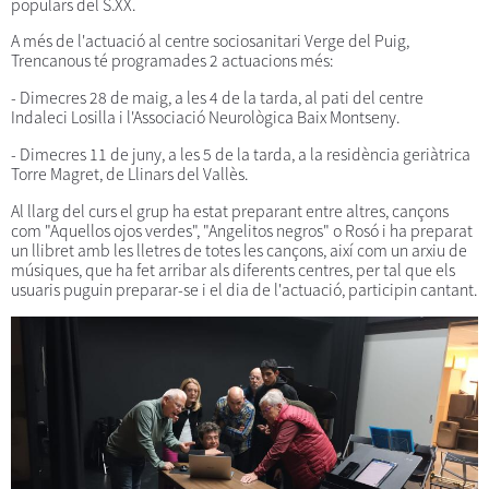
populars del S.XX.
A més de l'actuació al centre sociosanitari Verge del Puig,
Trencanous té programades 2 actuacions més:
- Dimecres 28 de maig, a les 4 de la tarda, al pati del centre
Indaleci Losilla i l'Associació Neurològica Baix Montseny.
- Dimecres 11 de juny, a les 5 de la tarda, a la residència geriàtrica
Torre Magret, de Llinars del Vallès.
Al llarg del curs el grup ha estat preparant entre altres, cançons
com "Aquellos ojos verdes", "Angelitos negros" o Rosó i ha preparat
un llibret amb les lletres de totes les cançons, així com un arxiu de
músiques, que ha fet arribar als diferents centres, per tal que els
usuaris puguin preparar-se i el dia de l'actuació, participin cantant.