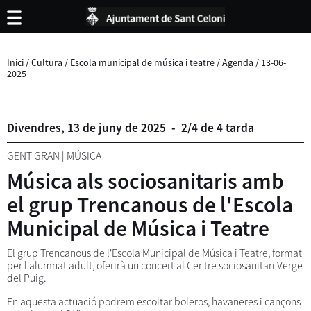
Inici
/
Cultura
/
Escola municipal de música i teatre
/
Agenda
/
13-06-
2025
Divendres,
13
de
juny
de
2025
-
2/4 de 4 tarda
GENT GRAN
|
MÚSICA
Música als sociosanitaris amb
el grup Trencanous de l'Escola
Municipal de Música i Teatre
El grup Trencanous de l'Escola Municipal de Música i Teatre, format
per l'alumnat adult, oferirà un concert al Centre sociosanitari Verge
del Puig.
En aquesta actuació podrem escoltar boleros, havaneres i cançons