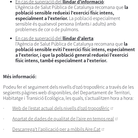
En cas de superació del
llindar d'informació
:
L'Agència de Salut Pública de Catalunya recomana que
la
població sensible redueixi l'exercici físic intens,
especialment a l'exterior.
La població especialment
sensible és qualsevol persona (infants i adults) amb
problemes de cor o de pulmons.
En cas de superació del
llindar d'alerta
:
l'Agència de Salut Pública de Catalunya recomana que
la
població sensible eviti l'exercici físic intens, especialment
a l'exterior, i que la població general redueixi l'exercici
físic intens, també especialment a l'exterior.
Més informació:
Podeu fer el seguiment dels nivells d'ozó troposfèric a través de les
següents pàgines web disponibles, del Departament de Territori,
Habitatge i Transició Ecològica, les quals, s'actualitzen hora a hora:
·
Web de l’estat actual dels nivells d’ozó troposfèric
·
Apartat de dades de qualitat de l’aire en temps real
·
Descarrega't l'aplicació per a mòbils Aire.Cat