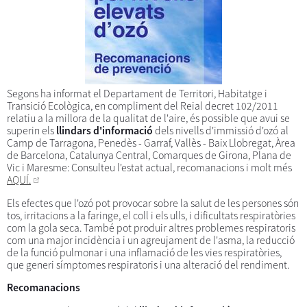
Segons ha informat el Departament de Territori, Habitatge i
Transició Ecològica, en compliment del Reial decret 102/2011
relatiu a la millora de la qualitat de l'aire, és possible que avui se
superin els
llindars d'informació
dels nivells d'immissió d'ozó al
Camp de Tarragona, Penedès - Garraf, Vallès - Baix Llobregat, Àrea
de Barcelona, Catalunya Central, Comarques de Girona, Plana de
Vic i Maresme: Consulteu l'estat actual, recomanacions i molt més
AQUÍ.
Els efectes que l'ozó pot provocar sobre la salut de les persones són
tos, irritacions a la faringe, el coll i els ulls, i dificultats respiratòries
com la gola seca. També pot produir altres problemes respiratoris
com una major incidència i un agreujament de l'asma, la reducció
de la funció pulmonar i una inflamació de les vies respiratòries,
que generi símptomes respiratoris i una alteració del rendiment.
Recomanacions