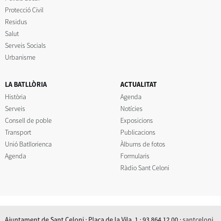
Protecció Civil
Residus
Salut
Serveis Socials
Urbanisme
LA BATLLÒRIA
ACTUALITAT
Història
Agenda
Serveis
Notícies
Consell de poble
Exposicions
Transport
Publicacions
Unió Batllorienca
Àlbums de fotos
Agenda
Formularis
Ràdio Sant Celoni
Ajuntament de Sant Celoni · Plaça de la Vila, 1 · 93 864 12 00 ·
santceloni