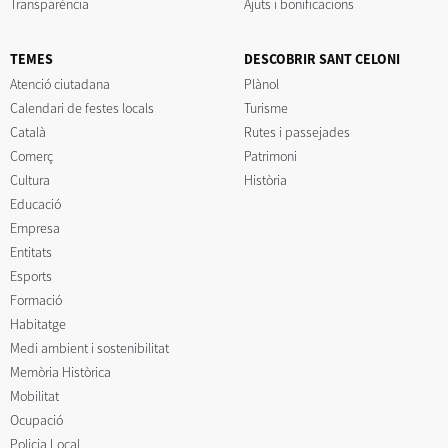
Transparència
Ajuts i bonificacions
TEMES
DESCOBRIR SANT CELONI
Atenció ciutadana
Plànol
Calendari de festes locals
Turisme
Català
Rutes i passejades
Comerç
Patrimoni
Cultura
Història
Educació
Empresa
Entitats
Esports
Formació
Habitatge
Medi ambient i sostenibilitat
Memòria Històrica
Mobilitat
Ocupació
Policia Local