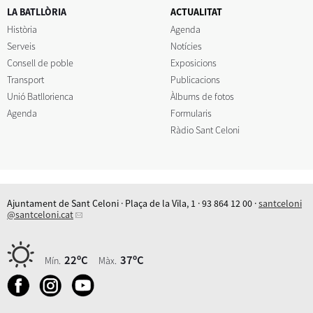
LA BATLLÒRIA
ACTUALITAT
Història
Agenda
Serveis
Notícies
Consell de poble
Exposicions
Transport
Publicacions
Unió Batllorienca
Àlbums de fotos
Agenda
Formularis
Ràdio Sant Celoni
Ajuntament de Sant Celoni · Plaça de la Vila, 1 · 93 864 12 00 ·
santceloni
@santceloni.cat
22ºC
37ºC
Mín.
Màx.