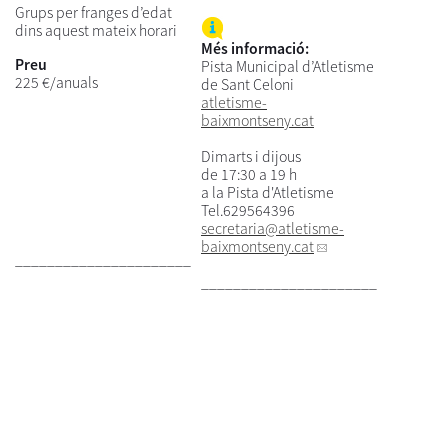
Grups per franges d’edat
dins aquest mateix horari
Més informació:
Preu
Pista Municipal d’Atletisme
225 €/anuals
de Sant Celoni
atletisme-
baixmontseny.cat
Dimarts i dijous
de 17:30 a 19 h
a la Pista d'Atletisme
Tel.629564396
secretaria
@atletisme-
baixmontseny.cat
______________________
______________________