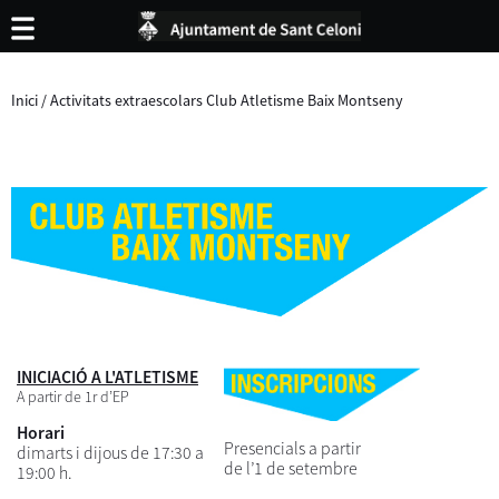
Inici
/
Activitats extraescolars Club Atletisme Baix Montseny
INICIACIÓ A L'ATLETISME
A partir de 1r d’EP
Horari
Presencials a partir
dimarts i dijous de 17:30 a
de l’1 de setembre
19:00 h.