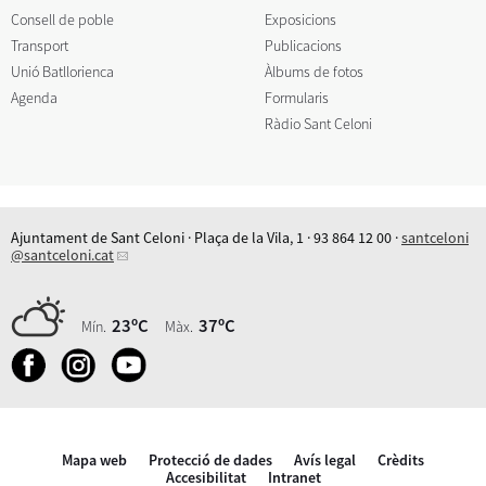
Consell de poble
Exposicions
Transport
Publicacions
Unió Batllorienca
Àlbums de fotos
Agenda
Formularis
Ràdio Sant Celoni
Ajuntament de Sant Celoni · Plaça de la Vila, 1 · 93 864 12 00 ·
santceloni
@santceloni.cat
23ºC
37ºC
Mín.
Màx.
Mapa web
Protecció de dades
Avís legal
Crèdits
Accesibilitat
Intranet