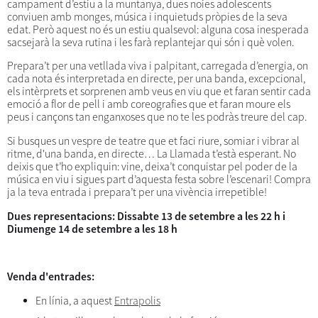
campament d’estiu a la muntanya, dues noies adolescents
conviuen amb monges, música i inquietuds pròpies de la seva
edat. Però aquest no és un estiu qualsevol: alguna cosa inesperada
sacsejarà la seva rutina i les farà replantejar qui són i què volen.
Prepara’t per una vetllada viva i palpitant, carregada d’energia, on
cada nota és interpretada en directe, per una banda, excepcional,
els intèrprets et sorprenen amb veus en viu que et faran sentir cada
emoció a flor de pell i amb coreografies que et faran moure els
peus i cançons tan enganxoses que no te les podràs treure del cap.
Si busques un vespre de teatre que et faci riure, somiar i vibrar al
ritme, d'una banda, en directe… La Llamada t’està esperant. No
deixis que t’ho expliquin: vine, deixa’t conquistar pel poder de la
música en viu i sigues part d’aquesta festa sobre l’escenari! Compra
ja la teva entrada i prepara’t per una vivència irrepetible!
Dues representacions: Dissabte 13 de setembre a les 22 h i
Diumenge 14 de setembre a les 18 h
Venda d'entrades:
En línia, a aquest
Entrapolis