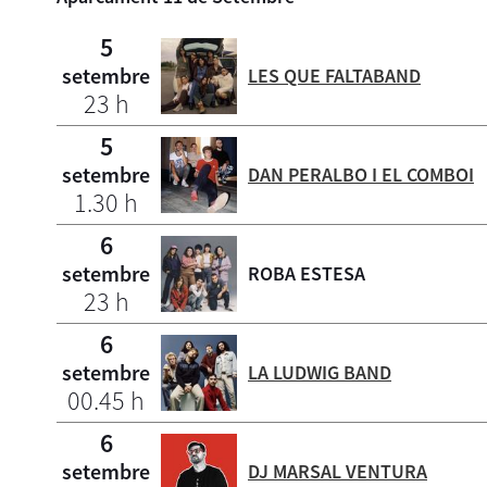
5
setembre
LES QUE FALTABAND
23 h
5
setembre
DAN PERALBO I EL COMBOI
1.30 h
6
setembre
ROBA ESTESA
23 h
6
setembre
LA LUDWIG BAND
00.45 h
6
setembre
DJ MARSAL VENTURA