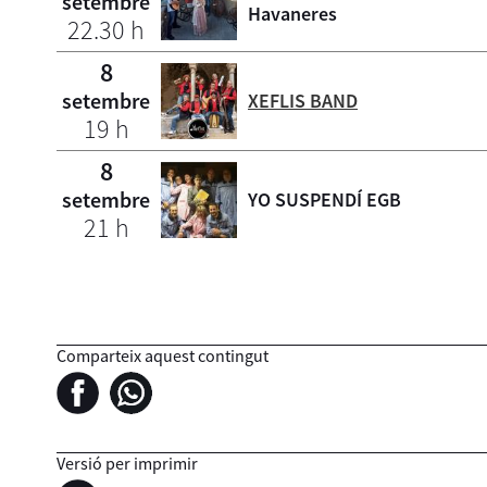
setembre
Havaneres
22.30 h
8
setembre
XEFLIS BAND
19 h
8
setembre
YO SUSPENDÍ EGB
21 h
Comparteix aquest contingut
Versió per imprimir