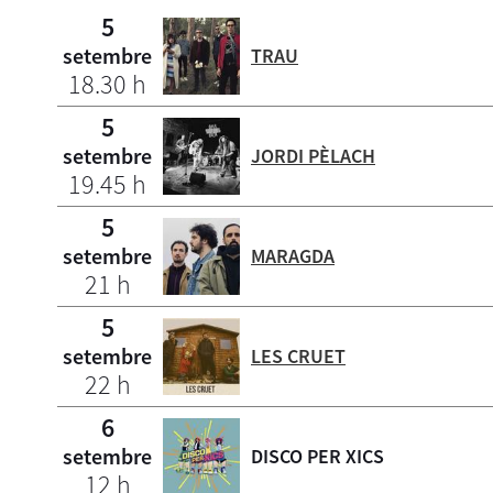
5
setembre
TRAU
18.30 h
5
setembre
JORDI PÈLACH
19.45 h
5
setembre
MARAGDA
21 h
5
setembre
LES CRUET
22 h
6
setembre
DISCO PER XICS
12 h