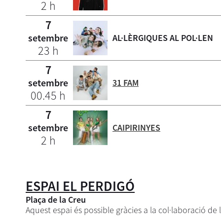
2 h
7
setembre
AL·LÈRGIQUES AL POL·LEN
23 h
7
setembre
31 FAM
00.45 h
7
setembre
CAIPIRINYES
2 h
ESPAI EL PERDIGÓ
Plaça de la Creu
Aquest espai és possible gràcies a la col·laboració de