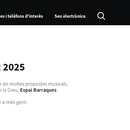
es i telèfons d'interès
Seu electrònica
 2025
r de moltes propostes musicals.
e la Creu,
Espai Barraques
r a més gent.