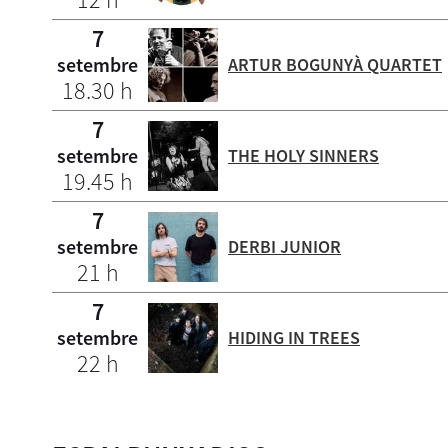
7
setembre
ARTUR BOGUNYÀ QUARTET
18.30 h
7
setembre
THE HOLY SINNERS
19.45 h
7
setembre
DERBI JUNIOR
21 h
7
setembre
HIDING IN TREES
22 h