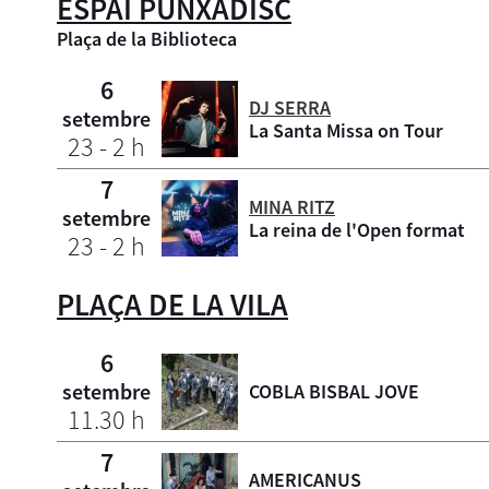
ESPAI PUNXADISC
Plaça de la Biblioteca
6
DJ SERRA
setembre
La Santa Missa on Tour
23 - 2 h
7
MINA RITZ
setembre
La reina de l'Open format
23 - 2 h
PLAÇA DE LA VILA
6
setembre
COBLA BISBAL JOVE
11.30 h
7
AMERICANUS