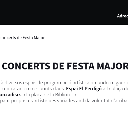
Adrec
 concerts de Festa Major
 CONCERTS DE FESTA MAJOR
rà diversos espais de programació artística on podrem gaudi
 centraran en tres punts claus:
Espai El Perdigó
a la plaça d
Punxadiscs
a la plaça de la Biblioteca.
opant propostes artístiques variades amb la voluntat d'arriba