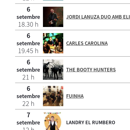
6
setembre
JORDI LANUZA DUO AMB EL
18.30 h
6
setembre
CARLES CAROLINA
19.45 h
6
setembre
THE BOOTY HUNTERS
21 h
6
setembre
FUINHA
22 h
7
setembre
LANDRY EL RUMBERO
12 h