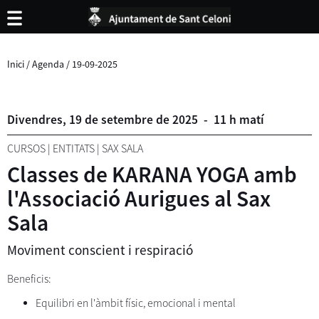
Inici
/
Agenda
/
19-09-2025
Divendres,
19
de
setembre
de
2025
-
11 h matí
CURSOS
|
ENTITATS
|
SAX SALA
Classes de KARANA YOGA amb
l'Associació Aurigues al Sax
Sala
Moviment conscient i respiració
Beneficis:
Equilibri en l'àmbit físic, emocional i mental