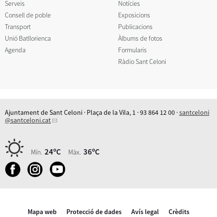
Serveis
Notícies
Consell de poble
Exposicions
Transport
Publicacions
Unió Batllorienca
Àlbums de fotos
Agenda
Formularis
Ràdio Sant Celoni
Ajuntament de Sant Celoni · Plaça de la Vila, 1 · 93 864 12 00 ·
santceloni
@santceloni.cat
24ºC
36ºC
Mín.
Màx.
Mapa web
Protecció de dades
Avís legal
Crèdits