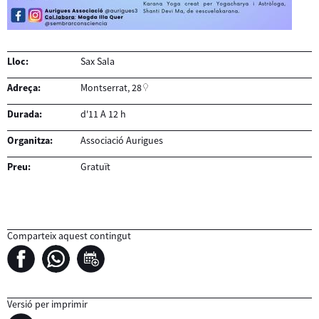
Lloc:
Sax Sala
Adreça:
Montserrat, 28
Durada:
d'11 A 12 h
Organitza:
Associació Aurigues
Preu:
Gratuït
Comparteix aquest contingut
Versió per imprimir