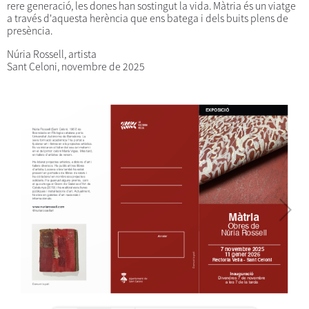
rere generació, les dones han sostingut la vida. Màtria és un viatge
a través d'aquesta herència que ens batega i dels buits plens de
presència.
Núria Rossell, artista
Sant Celoni, novembre de 2025