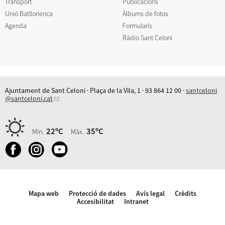
Transport
Publicacions
Unió Batllorienca
Àlbums de fotos
Agenda
Formularis
Ràdio Sant Celoni
Ajuntament de Sant Celoni · Plaça de la Vila, 1 · 93 864 12 00 ·
santceloni
@santceloni.cat
22ºC
35ºC
Mín.
Màx.
Mapa web
Protecció de dades
Avís legal
Crèdits
Accesibilitat
Intranet