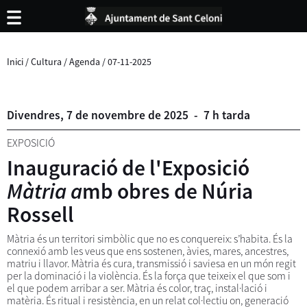
Inici
/
Cultura
/
Agenda
/
07-11-2025
Divendres,
7
de
novembre
de
2025
-
7 h tarda
EXPOSICIÓ
Inauguració de l'Exposició
Màtria a
mb obres de Núria
Rossell
Màtria és un territori simbòlic que no es conquereix: s’habita. És la
connexió amb les veus que ens sostenen, àvies, mares, ancestres,
matriu i llavor. Màtria és cura, transmissió i saviesa en un món regit
per la dominació i la violència. És la força que teixeix el que som i
el que podem arribar a ser. Màtria és color, traç, instal·lació i
matèria. És ritual i resistència, en un relat col·lectiu on, generació