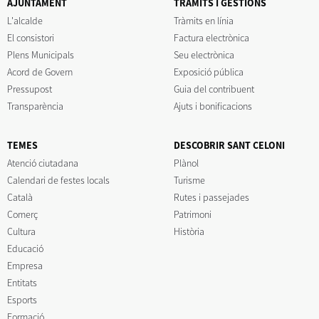
AJUNTAMENT
TRÀMITS I GESTIONS
L'alcalde
Tràmits en línia
El consistori
Factura electrònica
Plens Municipals
Seu electrònica
Acord de Govern
Exposició pública
Pressupost
Guia del contribuent
Transparència
Ajuts i bonificacions
TEMES
DESCOBRIR SANT CELONI
Atenció ciutadana
Plànol
Calendari de festes locals
Turisme
Català
Rutes i passejades
Comerç
Patrimoni
Cultura
Història
Educació
Empresa
Entitats
Esports
Formació