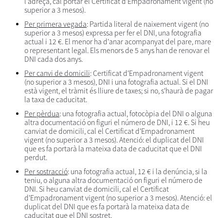
l'adreça, cal portar el Certificat d'Empadronament vigent (no
superior a 3 mesos).
Per primera vegada
: Partida literal de naixement vigent (no
superior a 3 mesos) expressa per fer el DNI, una fotografia
actual i 12 €. El menor ha d'anar acompanyat del pare, mare
o representant legal. Els menors de 5 anys han de renovar el
DNI cada dos anys.
Per canvi de domicili
: Certificat d'Empadronament vigent
(no superior a 3 mesos), DNI i una fotografia actual. Si el DNI
està vigent, el tràmit és lliure de taxes; si no, s'haurà de pagar
la taxa de caducitat.
Per pèrdua
: una fotografia actual, fotocòpia del DNI o alguna
altra documentació on figuri el número de DNI, i 12 €. Si heu
canviat de domicili, cal el Certificat d'Empadronament
vigent (no superior a 3 mesos). Atenció: el duplicat del DNI
que es fa portarà la mateixa data de caducitat que el DNI
perdut.
Per sostracció
: una fotografia actual, 12 € i la denúncia, si la
teniu, o alguna altra documentació on figuri el número de
DNI. Si heu canviat de domicili, cal el Certificat
d'Empadronament vigent (no superior a 3 mesos). Atenció: el
duplicat del DNI que es fa portarà la mateixa data de
caducitat que el DNI sostret.