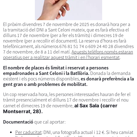
El pròxim divendres 7 de novembre de 2025 es donarà hora per a
la tramitació del DNI a Sant Celoni mateix, que es farà efectiva el
dilluns 17 de novembre (per a fer els tràmits) i dimecres 19 de
novembre (per a recollir el document). La reserva d’hora es farà
telefònicament, als números 676 81 51 74 o 609 24 40 28 divendres
7 de novembre, de 8 a 11 del matí.
Aquests telèfons només estaran
operatius per a realitzar aquest tràmit i en l’horari esmentat
.
El nombre de places és limitat i reservat a persones
empadronades a Sant Celoni i la Batllòria.
Donada la demanda
existent i els pocs números disponibles,
es donarà preferència a la
gent gran o amb problemes de mobilitat.
Un cop reservada hora, les persones interessades hauran de fer el
tràmit presencialment el dilluns 17 de novembre i recollir el nou
al Sax Sala (carrer
carnet el dimecres 19 de novembre,
Montserrat, 28).
Documentació
que cal aportar:
Per caducitat
: DNI, una fotografia actual i 12 €. Si heu canviat