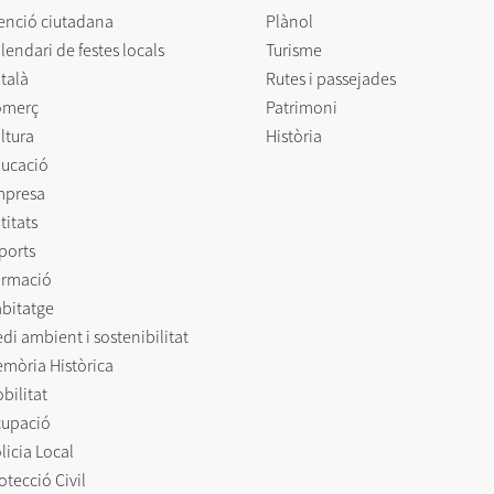
enció ciutadana
Plànol
lendari de festes locals
Turisme
talà
Rutes i passejades
omerç
Patrimoni
ltura
Història
ucació
mpresa
titats
ports
rmació
bitatge
di ambient i sostenibilitat
mòria Històrica
bilitat
upació
licia Local
otecció Civil