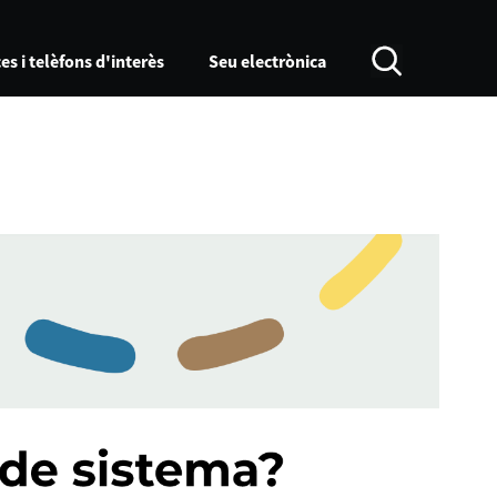
es i telèfons d'interès
Seu electrònica