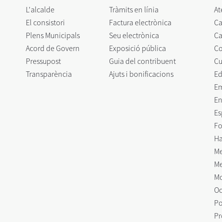
L'alcalde
Tràmits en línia
At
El consistori
Factura electrònica
Ca
Plens Municipals
Seu electrònica
Ca
Acord de Govern
Exposició pública
C
Pressupost
Guia del contribuent
Cu
Transparència
Ajuts i bonificacions
Ed
E
En
Es
Fo
Ha
Me
Me
Mo
Oc
Po
Pr