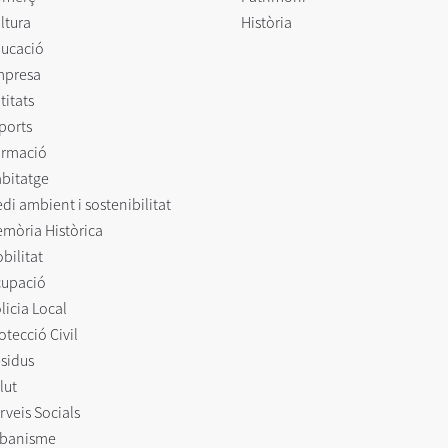
ltura
Història
ucació
mpresa
titats
ports
rmació
bitatge
di ambient i sostenibilitat
mòria Històrica
bilitat
upació
licia Local
otecció Civil
sidus
lut
rveis Socials
banisme