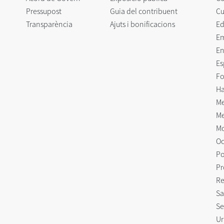
Pressupost
Guia del contribuent
Cu
Transparència
Ajuts i bonificacions
Ed
E
En
Es
Fo
Ha
Me
Me
Mo
Oc
Po
Pr
Re
Sa
Se
Ur