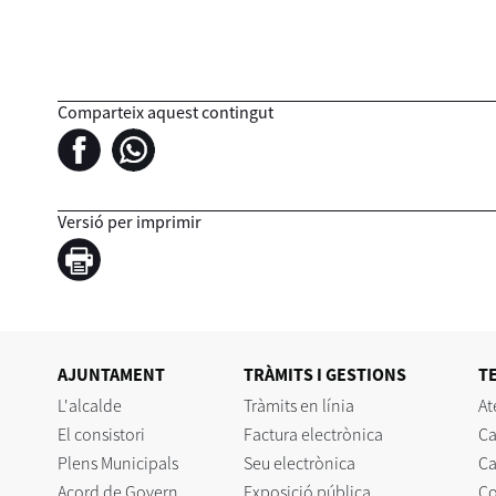
Comparteix aquest contingut
Versió per imprimir
AJUNTAMENT
TRÀMITS I GESTIONS
T
L'alcalde
Tràmits en línia
At
El consistori
Factura electrònica
Ca
Plens Municipals
Seu electrònica
Ca
Acord de Govern
Exposició pública
C