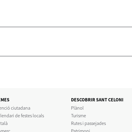
EMES
DESCOBRIR SANT CELONI
enció ciutadana
Plànol
lendari de festes locals
Turisme
talà
Rutes i passejades
omerç
Patrimoni