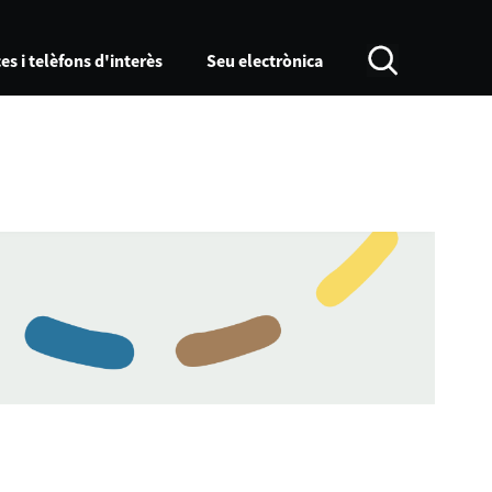
es i telèfons d'interès
Seu electrònica