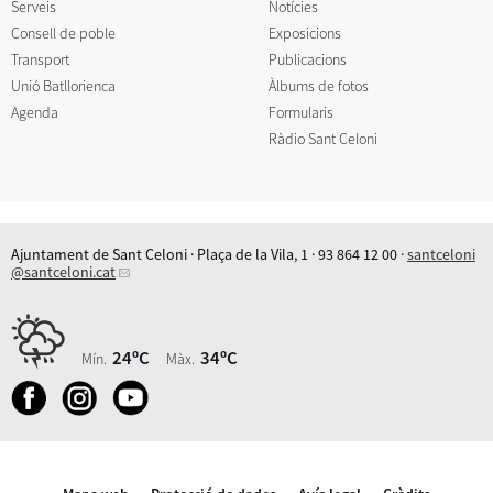
Serveis
Notícies
Consell de poble
Exposicions
Transport
Publicacions
Unió Batllorienca
Àlbums de fotos
Agenda
Formularis
Ràdio Sant Celoni
Ajuntament de Sant Celoni · Plaça de la Vila, 1 · 93 864 12 00 ·
santceloni
@santceloni.cat
24ºC
34ºC
Mín.
Màx.