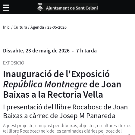
Inici
/
Cultura
/
Agenda
/
23-05-2026
Dissabte,
23
de
maig
de
2026
-
7 h tarda
EXPOSICIÓ
Inauguració de l'Exposició
República Montnegre
de Joan
Baixas a la Rectoria Vella
I presentació del llibre Rocabosc de Joan
Baixas a càrrec de Josep M Panareda
Aquest projecte, compost per dibuixos, objectes, escultures i textos
(el llibre Rocabosc) neix de les caminades diàries pel bosc del