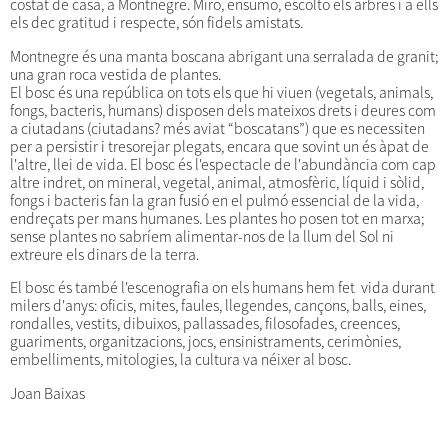
costat de casa, a Montnegre. Miro, ensumo, escolto els arbres i a ells
els dec gratitud i respecte, són fidels amistats.
Montnegre és una manta boscana abrigant una serralada de granit;
una gran roca vestida de plantes.
El bosc és una república on tots els que hi viuen (vegetals, animals,
fongs, bacteris, humans) disposen dels mateixos drets i deures com
a ciutadans (ciutadans? més aviat “boscatans”) que es necessiten
per a persistir i tresorejar plegats, encara que sovint un és àpat de
l'altre, llei de vida. El bosc és l'espectacle de l'abundància com cap
altre indret, on mineral, vegetal, animal, atmosfèric, líquid i sòlid,
fongs i bacteris fan la gran fusió en el pulmó essencial de la vida,
endreçats per mans humanes. Les plantes ho posen tot en marxa;
sense plantes no sabríem alimentar-nos de la llum del Sol ni
extreure els dinars de la terra.
El bosc és també l'escenografia on els humans hem fet vida durant
milers d'anys: oficis, mites, faules, llegendes, cançons, balls, eines,
rondalles, vestits, dibuixos, pallassades, filosofades, creences,
guariments, organitzacions, jocs, ensinistraments, cerimònies,
embelliments, mitologies, la cultura va néixer al bosc.
Joan Baixas