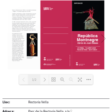
1/2
Carregant PDF 100% ...
Lloc:
Rectoria Vella
Adreça:
Parc de la Rectoria Vella, s/n