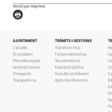
Versió per imprimir
AJUNTAMENT
TRÀMITS I GESTIONS
T
L'alcalde
Tràmits en línia
At
El consistori
Factura electrònica
Ca
Plens Municipals
Seu electrònica
Ca
Acord de Govern
Exposició pública
C
Pressupost
Guia del contribuent
Cu
Transparència
Ajuts i bonificacions
Ed
E
En
Es
Fo