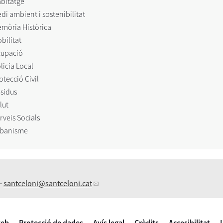
bitatge
di ambient i sostenibilitat
mòria Històrica
bilitat
upació
licia Local
otecció Civil
sidus
lut
rveis Socials
banisme
 ·
santceloni
@santceloni.cat
web
Protecció de dades
Avís legal
Crèdits
Accesibilitat