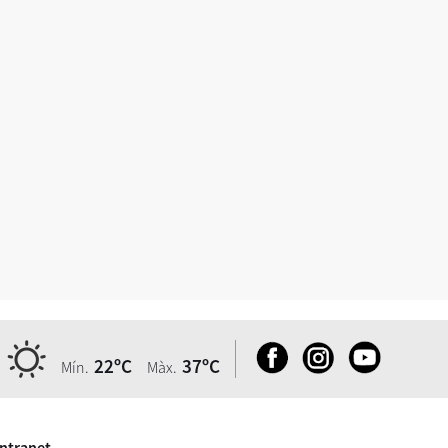
22ºC
37ºC
Mín.
Màx.
Intranet