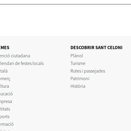
EMES
DESCOBRIR SANT CELONI
enció ciutadana
Plànol
lendari de festes locals
Turisme
talà
Rutes i passejades
omerç
Patrimoni
ltura
Història
ucació
mpresa
titats
ports
rmació