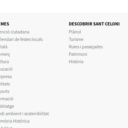
EMES
DESCOBRIR SANT CELONI
enció ciutadana
Plànol
lendari de festes locals
Turisme
talà
Rutes i passejades
omerç
Patrimoni
ltura
Història
ucació
mpresa
titats
ports
rmació
bitatge
di ambient i sostenibilitat
mòria Històrica