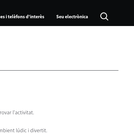
es i telèfons d'interès
Seu electrònica
ovar l'activitat.
bient lúdic i divertit.