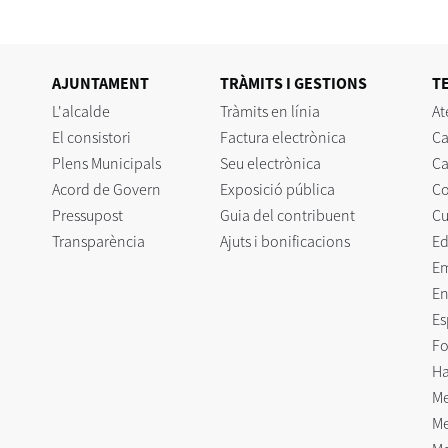
AJUNTAMENT
TRÀMITS I GESTIONS
T
L'alcalde
Tràmits en línia
At
El consistori
Factura electrònica
Ca
Plens Municipals
Seu electrònica
Ca
Acord de Govern
Exposició pública
C
Pressupost
Guia del contribuent
Cu
Transparència
Ajuts i bonificacions
Ed
E
En
Es
Fo
Ha
Me
Me