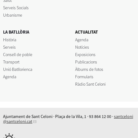
Salut
Serveis Socials
Urbanisme
LA BATLLÒRIA
ACTUALITAT
Història
Agenda
Serveis
Notícies
Consell de poble
Exposicions
Transport
Publicacions
Unió Batllorienca
Àlbums de fotos
Agenda
Formularis
Ràdio Sant Celoni
Ajuntament de Sant Celoni · Plaça de la Vila, 1 · 93 864 12 00 ·
santceloni
@santceloni.cat