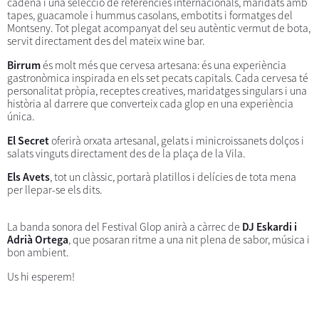
cadena i una selecció de referències internacionals, maridats amb
tapes, guacamole i hummus casolans, embotits i formatges del
Montseny. Tot plegat acompanyat del seu autèntic vermut de bota,
servit directament des del mateix wine bar.
Birrum
és molt més que cervesa artesana: és una experiència
gastronòmica inspirada en els set pecats capitals. Cada cervesa té
personalitat pròpia, receptes creatives, maridatges singulars i una
història al darrere que converteix cada glop en una experiència
única.
El Secret
oferirà orxata artesanal, gelats i minicroissanets dolços i
salats vinguts directament des de la plaça de la Vila.
Els Avets
, tot un clàssic, portarà platillos i delícies de tota mena
per llepar-se els dits.
La banda sonora del Festival Glop anirà a càrrec de
DJ Eskardi i
Adrià Ortega
, que posaran ritme a una nit plena de sabor, música i
bon ambient.
Us hi esperem!