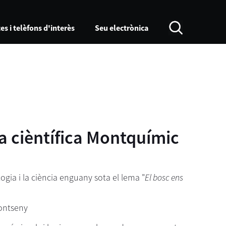
es i telèfons d'interès
Seu electrònica
ra cièntífica Montquímic
logia i la ciència enguany sota el lema "
El bosc ens
 Montseny