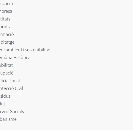
ucació
mpresa
titats
ports
rmació
bitatge
di ambient i sostenibilitat
mòria Històrica
bilitat
upació
licia Local
otecció Civil
sidus
lut
rveis Socials
banisme