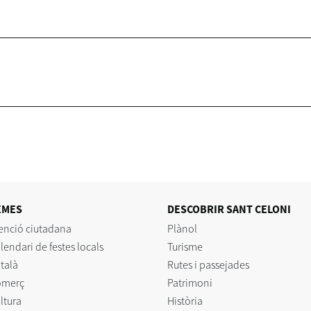
EMES
DESCOBRIR SANT CELONI
enció ciutadana
Plànol
lendari de festes locals
Turisme
talà
Rutes i passejades
omerç
Patrimoni
ltura
Història