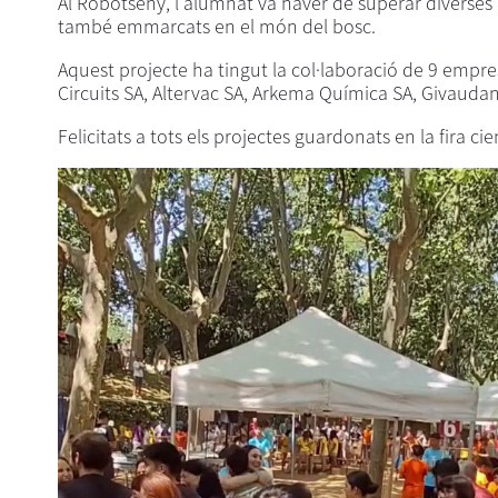
Al Robotseny, l'alumnat va haver de superar diverses 
també emmarcats en el món del bosc.
Aquest projecte ha tingut la col·laboració de 9 empres
Circuits SA, Altervac SA, Arkema Química SA, Givaudan 
Felicitats a tots els projectes guardonats en la fira 