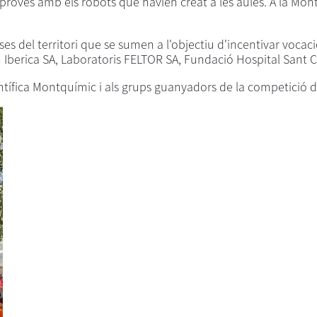
proves amb els robots que havien creat a les aules. A la Mont
es del territori que se sumen a l'objectiu d'incentivar vocacio
Iberica SA, Laboratoris FELTOR SA, Fundació Hospital Sant Cel
científica Montquímic i als grups guanyadors de la competició