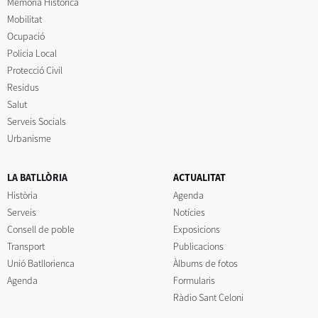
Memòria Històrica
Mobilitat
Ocupació
Policia Local
Protecció Civil
Residus
Salut
Serveis Socials
Urbanisme
LA BATLLÒRIA
ACTUALITAT
Història
Agenda
Serveis
Notícies
Consell de poble
Exposicions
Transport
Publicacions
Unió Batllorienca
Àlbums de fotos
Agenda
Formularis
Ràdio Sant Celoni