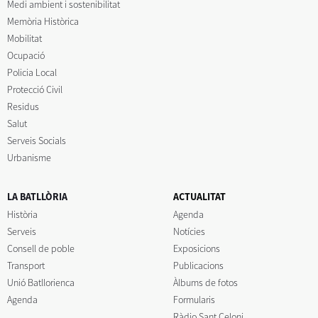
Medi ambient i sostenibilitat
Memòria Històrica
Mobilitat
Ocupació
Policia Local
Protecció Civil
Residus
Salut
Serveis Socials
Urbanisme
LA BATLLÒRIA
ACTUALITAT
Història
Agenda
Serveis
Notícies
Consell de poble
Exposicions
Transport
Publicacions
Unió Batllorienca
Àlbums de fotos
Agenda
Formularis
Ràdio Sant Celoni