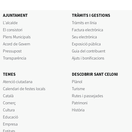
AJUNTAMENT
TRÀMITS I GESTIONS
L'alcalde
Tràmits en línia
El consistori
Factura electrònica
Plens Municipals
Seu electrònica
Acord de Govern
Exposició pública
Pressupost
Guia del contribuent
Transparència
Ajuts i bonificacions
TEMES
DESCOBRIR SANT CELONI
Atenció ciutadana
Plànol
Calendari de festes locals
Turisme
Català
Rutes i passejades
Comerç
Patrimoni
Cultura
Història
Educació
Empresa
Entitats