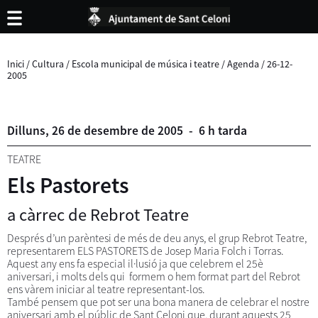
Inici
/
Cultura
/
Escola municipal de música i teatre
/
Agenda
/
26-12-
2005
Dilluns,
26
de
desembre
de
2005
-
6 h tarda
TEATRE
Els Pastorets
a càrrec de Rebrot Teatre
Després d’un parèntesi de més de deu anys, el grup Rebrot Teatre,
representarem ELS PASTORETS de Josep Maria Folch i Torras.
Aquest any ens fa especial il·lusió ja que celebrem el 25è
aniversari, i molts dels qui formem o hem format part del Rebrot
ens vàrem iniciar al teatre representant-los.
També pensem que pot ser una bona manera de celebrar el nostre
aniversari amb el públic de Sant Celoni que, durant aquests 25