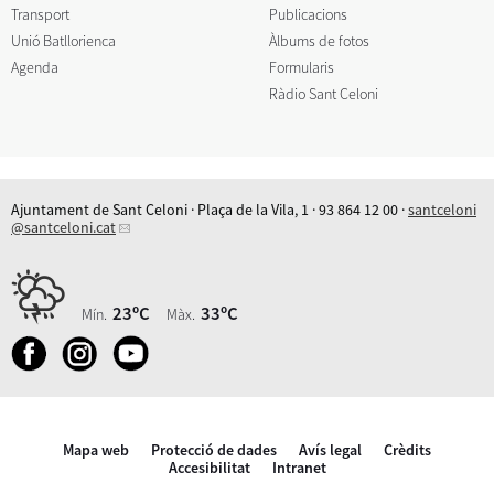
Transport
Publicacions
Unió Batllorienca
Àlbums de fotos
Agenda
Formularis
Ràdio Sant Celoni
Ajuntament de Sant Celoni · Plaça de la Vila, 1 · 93 864 12 00 ·
santceloni
@santceloni.cat
23ºC
33ºC
Mín.
Màx.
Mapa web
Protecció de dades
Avís legal
Crèdits
Accesibilitat
Intranet