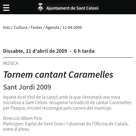
Inici
/
Cultura
/
Festes
/
Agenda
/
11-04-2009
Dissabte,
11
d'
abril
de
2009
-
6 h tarda
MÚSICA
Tornem cantant Caramelles
Sant Jordi 2009
Aquest és el títol de la cançó amb la que s'encetarà una nova
iniciativa a Sant Celoni: recuperar la tradició de cantar Caramelles
per Pasqua, inicidel recorregut pels carrers del municipi.
Direcció: Albert Peix
Participen: Esplai de Gent Gran i l'alumnat de l'Oficina de Català,
entre d'altres.