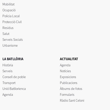
Mobilitat
Ocupació
Policia Local
Protecció Civil
Residus
Salut
Serveis Socials
Urbanisme
LA BATLLÒRIA
ACTUALITAT
Història
Agenda
Serveis
Notícies
Consell de poble
Exposicions
Transport
Publicacions
Unió Batllorienca
Àlbums de fotos
Agenda
Formularis
Ràdio Sant Celoni