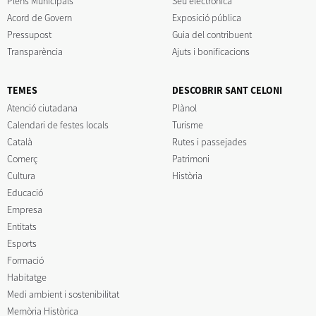
Plens Municipals
Seu electrònica
Acord de Govern
Exposició pública
Pressupost
Guia del contribuent
Transparència
Ajuts i bonificacions
TEMES
DESCOBRIR SANT CELONI
Atenció ciutadana
Plànol
Calendari de festes locals
Turisme
Català
Rutes i passejades
Comerç
Patrimoni
Cultura
Història
Educació
Empresa
Entitats
Esports
Formació
Habitatge
Medi ambient i sostenibilitat
Memòria Històrica