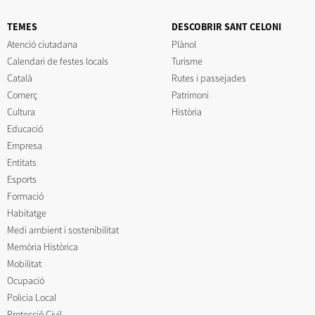
TEMES
DESCOBRIR SANT CELONI
Atenció ciutadana
Plànol
Calendari de festes locals
Turisme
Català
Rutes i passejades
Comerç
Patrimoni
Cultura
Història
Educació
Empresa
Entitats
Esports
Formació
Habitatge
Medi ambient i sostenibilitat
Memòria Històrica
Mobilitat
Ocupació
Policia Local
Protecció Civil