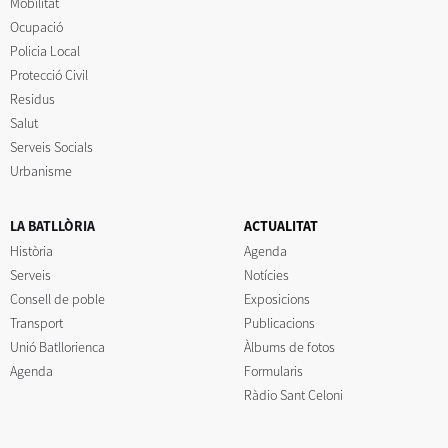
Mobilitat
Ocupació
Policia Local
Protecció Civil
Residus
Salut
Serveis Socials
Urbanisme
LA BATLLÒRIA
ACTUALITAT
Història
Agenda
Serveis
Notícies
Consell de poble
Exposicions
Transport
Publicacions
Unió Batllorienca
Àlbums de fotos
Agenda
Formularis
Ràdio Sant Celoni