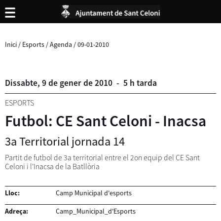
Inici
/
Esports
/
Agenda
/
09-01-2010
Dissabte,
9
de
gener
de
2010
-
5 h tarda
ESPORTS
Futbol: CE Sant Celoni - Inacsa
3a Territorial jornada 14
Partit de futbol de 3a territorial entre el 2on equip del CE Sant
Celoni i l'Inacsa de la Batllòria
Lloc:
Camp Municipal d'esports
Adreça:
Camp_Municipal_d'Esports