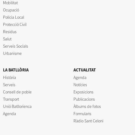
Mobilitat
Ocupació
Policia Local
Protecció Civil
Residus
Salut
Serveis Socials
Urbanisme
LA BATLLÒRIA
ACTUALITAT
Història
Agenda
Serveis
Notícies
Consell de poble
Exposicions
Transport
Publicacions
Unió Batllorienca
Àlbums de fotos
Agenda
Formularis
Ràdio Sant Celoni