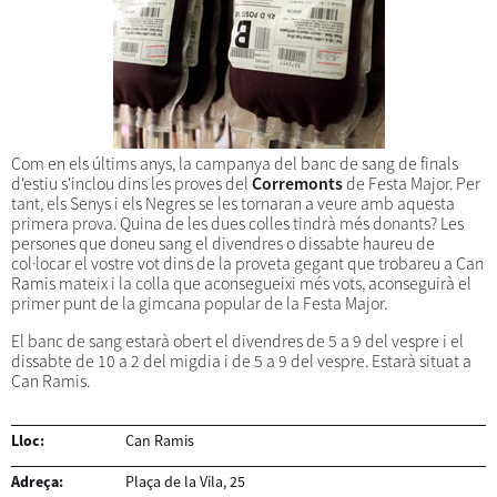
Com en els últims anys, la campanya del banc de sang de finals
d'estiu s'inclou dins les proves del
Corremonts
de Festa Major. Per
tant, els Senys i els Negres se les tornaran a veure amb aquesta
primera prova. Quina de les dues colles tindrà més donants? Les
persones que doneu sang el divendres o dissabte haureu de
col·locar el vostre vot dins de la proveta gegant que trobareu a Can
Ramis mateix i la colla que aconsegueixi més vots, aconseguirà el
primer punt de la gimcana popular de la Festa Major.
El banc de sang estarà obert el divendres de 5 a 9 del vespre i el
dissabte de 10 a 2 del migdia i de 5 a 9 del vespre. Estarà situat a
Can Ramis.
Lloc:
Can Ramis
Adreça:
Plaça de la Vila, 25