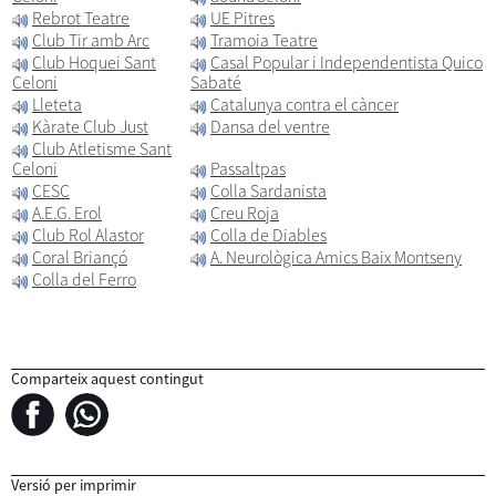
Rebrot Teatre
UE Pitres
Club Tir amb Arc
Tramoia Teatre
Club Hoquei Sant
Casal Popular i Independentista Quico
Celoni
Sabaté
Lleteta
Catalunya contra el càncer
Kàrate Club Just
Dansa del ventre
Club Atletisme Sant
Celoni
Passaltpas
CESC
Colla Sardanista
A.E.G. Erol
Creu Roja
Club Rol Alastor
Colla de Diables
Coral Briançó
A. Neurològica Amics Baix Montseny
Colla del Ferro
Comparteix aquest contingut
Versió per imprimir