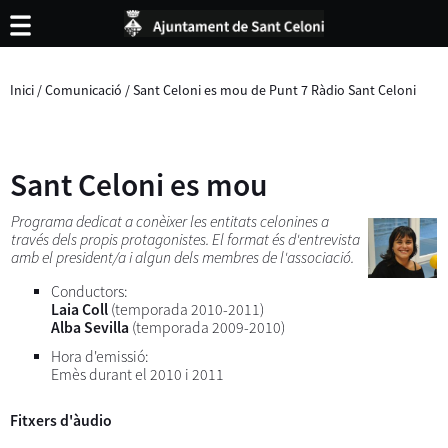
Inici
/
Comunicació
/
Sant Celoni es mou de Punt 7 Ràdio Sant Celoni
Sant Celoni es mou
Programa dedicat a conèixer les entitats celonines a
través dels propis protagonistes. El format és d'entrevista
amb el president/a i algun dels membres de l'associació.
Conductors:
Laia Coll
(temporada 2010-2011)
Alba Sevilla
(temporada 2009-2010)
Hora d'emissió:
Emès durant el 2010 i 2011
Fitxers d'àudio