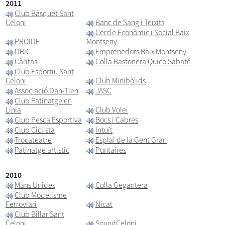
2011
Club Bàsquet Sant
Celoni
Banc de Sang i Teixits
Cercle Econòmic i Social Baix
PROIDE
Montseny
UBIC
Emprenedors Baix Montseny
Càritas
Colla Bastonera Quico Sabaté
Club Esportiu Sant
Celoni
Club Minibòlids
Associació Dan-Tien
JASC
Club Patinatge en
Línia
Club Volei
Club Pesca Esportiva
Bocs i Cabres
Club Ciclista
Intuït
Trocateatre
Esplai de la Gent Gran
Patinatge artístic
Puntaires
2010
Mans Unides
Colla Gegantera
Club Modelisme
Ferroviari
Nicat
Club Billar Sant
Celoni
SoundCeloni