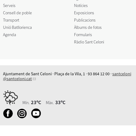
Serveis
Notícies
Consell de poble
Exposicions
Transport
Publicacions
Unió Batllorienca
Àlbums de fotos
Agenda
Formularis
Ràdio Sant Celoni
Ajuntament de Sant Celoni · Plaça de la Vila, 1 · 93 864 12 00 ·
santceloni
@santceloni.cat
23ºC
33ºC
Mín.
Màx.