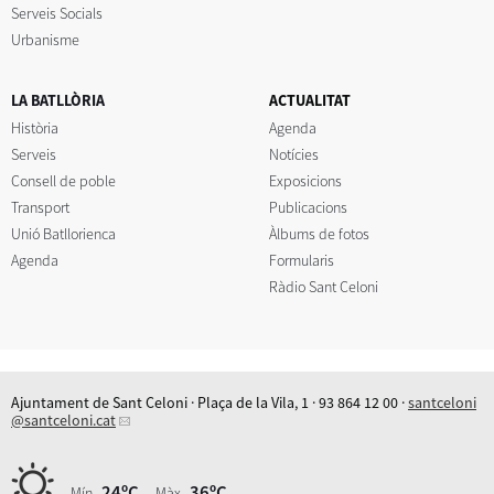
Serveis Socials
Urbanisme
LA BATLLÒRIA
ACTUALITAT
Història
Agenda
Serveis
Notícies
Consell de poble
Exposicions
Transport
Publicacions
Unió Batllorienca
Àlbums de fotos
Agenda
Formularis
Ràdio Sant Celoni
Ajuntament de Sant Celoni · Plaça de la Vila, 1 · 93 864 12 00 ·
santceloni
@santceloni.cat
24ºC
36ºC
Mín.
Màx.