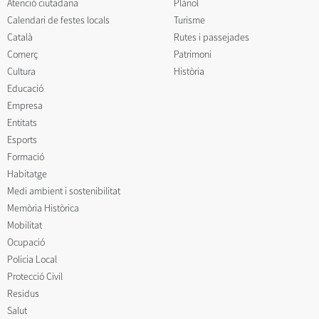
Atenció ciutadana
Plànol
Calendari de festes locals
Turisme
Català
Rutes i passejades
Comerç
Patrimoni
Cultura
Història
Educació
Empresa
Entitats
Esports
Formació
Habitatge
Medi ambient i sostenibilitat
Memòria Històrica
Mobilitat
Ocupació
Policia Local
Protecció Civil
Residus
Salut