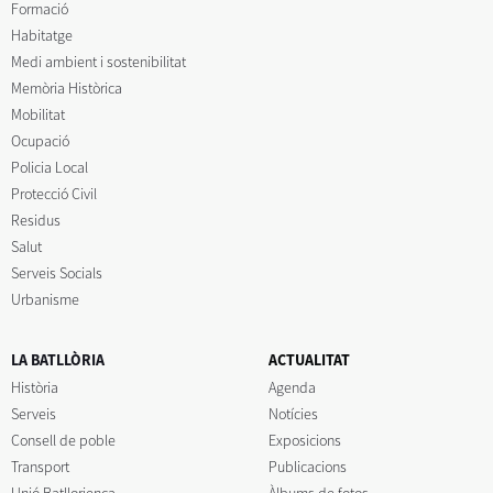
Formació
Habitatge
Medi ambient i sostenibilitat
Memòria Històrica
Mobilitat
Ocupació
Policia Local
Protecció Civil
Residus
Salut
Serveis Socials
Urbanisme
LA BATLLÒRIA
ACTUALITAT
Història
Agenda
Serveis
Notícies
Consell de poble
Exposicions
Transport
Publicacions
Unió Batllorienca
Àlbums de fotos