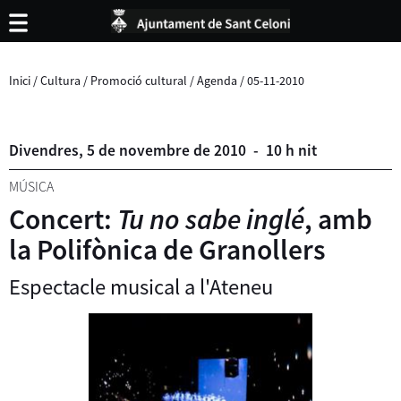
Inici
/
Cultura
/
Promoció cultural
/
Agenda
/
05-11-2010
Divendres,
5
de
novembre
de
2010
-
10 h nit
MÚSICA
Concert:
Tu no sabe inglé
, amb
la Polifònica de Granollers
Espectacle musical a l'Ateneu