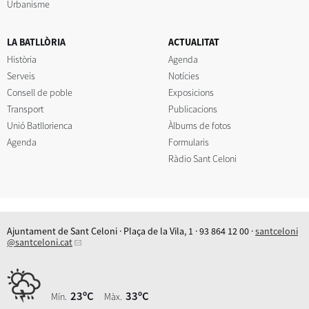
Urbanisme
LA BATLLÒRIA
ACTUALITAT
Història
Agenda
Serveis
Notícies
Consell de poble
Exposicions
Transport
Publicacions
Unió Batllorienca
Àlbums de fotos
Agenda
Formularis
Ràdio Sant Celoni
Ajuntament de Sant Celoni · Plaça de la Vila, 1 · 93 864 12 00 ·
santceloni
@santceloni.cat
23ºC
33ºC
Mín.
Màx.