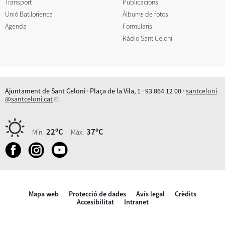
Transport
Publicacions
Unió Batllorienca
Àlbums de fotos
Agenda
Formularis
Ràdio Sant Celoni
Ajuntament de Sant Celoni · Plaça de la Vila, 1 · 93 864 12 00 ·
santceloni
@santceloni.cat
22ºC
37ºC
Mín.
Màx.
Mapa web
Protecció de dades
Avís legal
Crèdits
Accesibilitat
Intranet