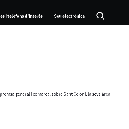
es i telèfons d'interès
Seu electrònica
a premsa general i comarcal sobre Sant Celoni, la seva àrea