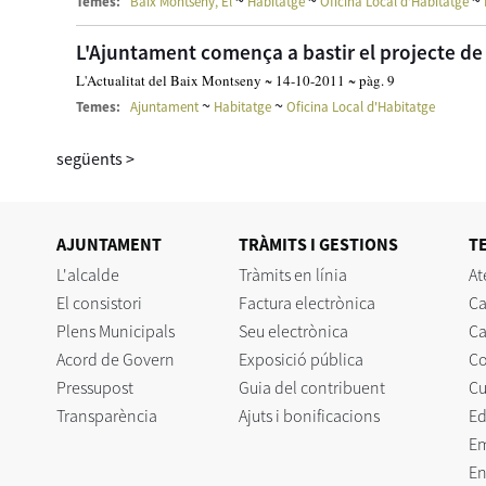
~
~
~
Temes:
Baix Montseny, El
Habitatge
Oficina Local d'Habitatge
L'Ajuntament comença a bastir el projecte de 
L'Actualitat del Baix Montseny ~ 14-10-2011 ~ pàg. 9
~
~
Temes:
Ajuntament
Habitatge
Oficina Local d'Habitatge
següents
>
AJUNTAMENT
TRÀMITS I GESTIONS
T
L'alcalde
Tràmits en línia
At
El consistori
Factura electrònica
Ca
Plens Municipals
Seu electrònica
Ca
Acord de Govern
Exposició pública
C
Pressupost
Guia del contribuent
Cu
Transparència
Ajuts i bonificacions
Ed
E
En