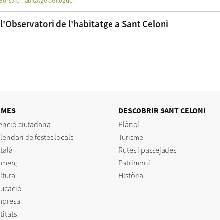
Borsa d'habitatge de lloguer
l'Observatori de l'habitatge a Sant Celoni
EMES
DESCOBRIR SANT CELONI
enció ciutadana
Plànol
lendari de festes locals
Turisme
talà
Rutes i passejades
omerç
Patrimoni
ltura
Història
ucació
mpresa
titats