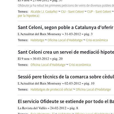
El 9 nou ~ 27-04-2012 ~ pàg. 37
Ofideute ja ha rebut les primeres peticions de veïns de diversos pobles d
~
~
Temes:
Alcalde (J. Castaño)
CiU - Sant Celoni
CUP - Sant Celoni
per la hipoteca)
Sant Celoni, segon poble a Catalunya d'oferir
L'Actualitat del Baix Montseny ~ 31-03-2012 ~ pàg. 3
~
~
Temes:
Habitatge
Oficina Local d'Habitatge
Crisi econòmica
Sant Celoni crea un servei de mediació hipot
El 9 nou ~ 30-03-2012 ~ pàg. 20
~
Temes:
Oficina Local d'Habitatge
Crisi econòmica
Sessió pere tècnics de la comarca sobre cèdul
L'Actualitat del Baix Montseny ~ 02-03-2012 ~ pàg. 10
~
Temes:
Habitatges de protecció oficial
Oficina Local d'Habitatge
El servicio Ofideute se extiende por todo el 
La Revista del Vallès ~ 24-02-2012 ~ pàg. 8
~
~
~