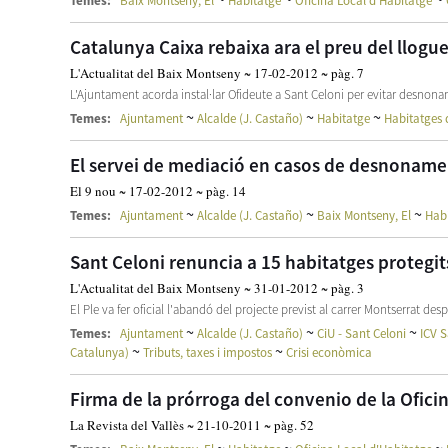
Temes:
Baix Montseny, El
Habitatge
Oficina Local d'Habitatge
Catalunya Caixa rebaixa ara el preu del llogu
L'Actualitat del Baix Montseny ~ 17-02-2012 ~ pàg. 7
L'Ajuntament acorda instal·lar Ofideute a Sant Celoni per evitar desn
~
~
~
Temes:
Ajuntament
Alcalde (J. Castaño)
Habitatge
Habitatges d
El servei de mediació en casos de desnonamen
El 9 nou ~ 17-02-2012 ~ pàg. 14
~
~
~
Temes:
Ajuntament
Alcalde (J. Castaño)
Baix Montseny, El
Habi
Sant Celoni renuncia a 15 habitatges protegit
L'Actualitat del Baix Montseny ~ 31-01-2012 ~ pàg. 3
El Ple va fer oficial l'abandó del projecte previst al carrer Montserrat des
~
~
~
Temes:
Ajuntament
Alcalde (J. Castaño)
CiU - Sant Celoni
ICV S
~
~
Catalunya)
Tributs, taxes i impostos
Crisi econòmica
Firma de la prórroga del convenio de la Ofici
La Revista del Vallès ~ 21-10-2011 ~ pàg. 52