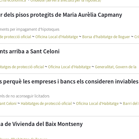
Crisi econòmica
Ofideute (servei a afectats per la hipoteca)
er dels pisos protegits de Maria Aurèlia Capmany
onaments per impagament d'hipoteques
~
~
~
e protecció oficial
Oficina Local d'Habitatge
Borsa d'habitatge de lloguer
Cr
ts arriba a Sant Celoni
~
~
tatges de protecció oficial
Oficina Local d'Habitatge
Generalitat, Govern de la
s perquè les empreses i bancs els consideren inviables
prés de no aconseguir licitadors
~
~
~
ant Celoni
Habitatges de protecció oficial
Oficina Local d'Habitatge
Barri del
na de Vivienda del Baix Montseny