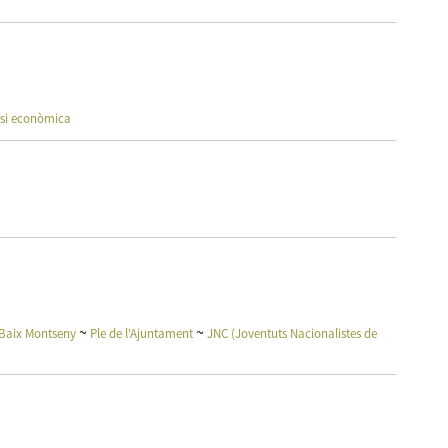
isi econòmica
~
~
 Baix Montseny
Ple de l'Ajuntament
JNC (Joventuts Nacionalistes de