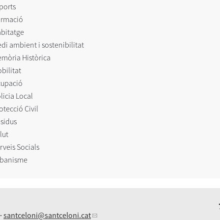
ports
rmació
bitatge
di ambient i sostenibilitat
mòria Històrica
bilitat
upació
licia Local
otecció Civil
sidus
lut
rveis Socials
banisme
 ·
santceloni
@santceloni.cat