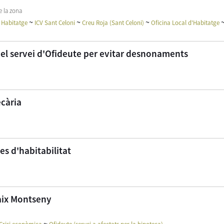
e la zona
~
~
~
~
Habitatge
ICV Sant Celoni
Creu Roja (Sant Celoni)
Oficina Local d'Habitatge
 el servei d'Ofideute per evitar desnonaments
ecària
es d'habitabilitat
Baix Montseny
~