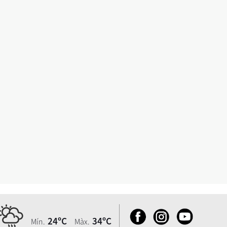
24ºC
34ºC
Mín.
Màx.