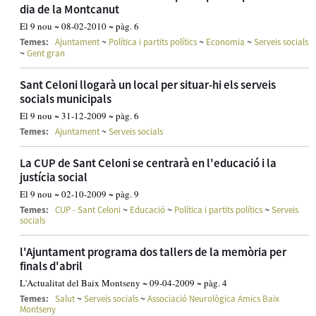
dia de la Montcanut
El 9 nou ~ 08-02-2010 ~ pàg. 6
~
~
~
Temes:
Ajuntament
Política i partits polítics
Economia
Serveis socials
~
Gent gran
Sant Celoni llogarà un local per situar-hi els serveis
socials municipals
El 9 nou ~ 31-12-2009 ~ pàg. 6
~
Temes:
Ajuntament
Serveis socials
La CUP de Sant Celoni se centrarà en l'educació i la
justícia social
El 9 nou ~ 02-10-2009 ~ pàg. 9
~
~
~
Temes:
CUP - Sant Celoni
Educació
Política i partits polítics
Serveis
socials
l'Ajuntament programa dos tallers de la memòria per
finals d'abril
L'Actualitat del Baix Montseny ~ 09-04-2009 ~ pàg. 4
~
~
Temes:
Salut
Serveis socials
Associació Neurològica Amics Baix
Montseny