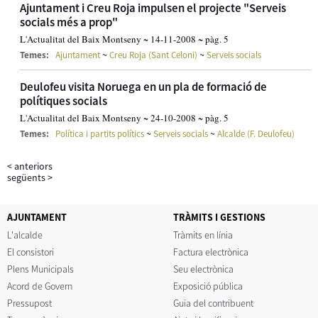
Ajuntament i Creu Roja impulsen el projecte "Serveis
socials més a prop"
L'Actualitat del Baix Montseny ~ 14-11-2008 ~ pàg. 5
~
~
Temes:
Ajuntament
Creu Roja (Sant Celoni)
Serveis socials
Deulofeu visita Noruega en un pla de formació de
polítiques socials
L'Actualitat del Baix Montseny ~ 24-10-2008 ~ pàg. 5
~
~
Temes:
Política i partits polítics
Serveis socials
Alcalde (F. Deulofeu)
<
anteriors
següents
>
AJUNTAMENT
TRÀMITS I GESTIONS
L'alcalde
Tràmits en línia
El consistori
Factura electrònica
Plens Municipals
Seu electrònica
Acord de Govern
Exposició pública
Pressupost
Guia del contribuent