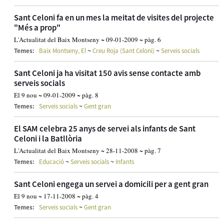
Sant Celoni fa en un mes la meitat de visites del projecte
"Més a prop"
L'Actualitat del Baix Montseny ~ 09-01-2009 ~ pàg. 6
~
~
Temes:
Baix Montseny, El
Creu Roja (Sant Celoni)
Serveis socials
Sant Celoni ja ha visitat 150 avis sense contacte amb
serveis socials
El 9 nou ~ 09-01-2009 ~ pàg. 8
~
Temes:
Serveis socials
Gent gran
El SAM celebra 25 anys de servei als infants de Sant
Celoni i la Batllòria
L'Actualitat del Baix Montseny ~ 28-11-2008 ~ pàg. 7
~
~
Temes:
Educació
Serveis socials
Infants
Sant Celoni engega un servei a domicili per a gent gran
El 9 nou ~ 17-11-2008 ~ pàg. 4
~
Temes:
Serveis socials
Gent gran