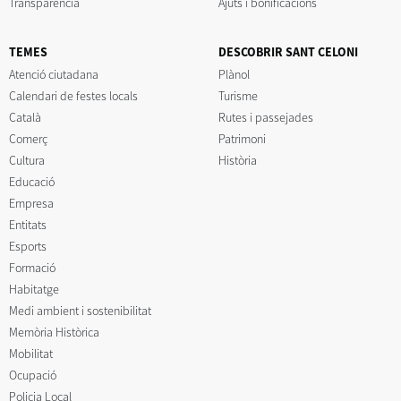
Transparència
Ajuts i bonificacions
TEMES
DESCOBRIR SANT CELONI
Atenció ciutadana
Plànol
Calendari de festes locals
Turisme
Català
Rutes i passejades
Comerç
Patrimoni
Cultura
Història
Educació
Empresa
Entitats
Esports
Formació
Habitatge
Medi ambient i sostenibilitat
Memòria Històrica
Mobilitat
Ocupació
Policia Local