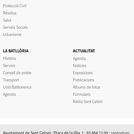
Protecció Civil
Residus
Salut
Serveis Socials
Urbanisme
LA BATLLÒRIA
ACTUALITAT
Història
Agenda
Serveis
Notícies
Consell de poble
Exposicions
Transport
Publicacions
Unió Batllorienca
Àlbums de fotos
Agenda
Formularis
Ràdio Sant Celoni
Ajuntament de Sant Celoni · Plaça de la Vila, 1 · 93 864 12 00 ·
santceloni