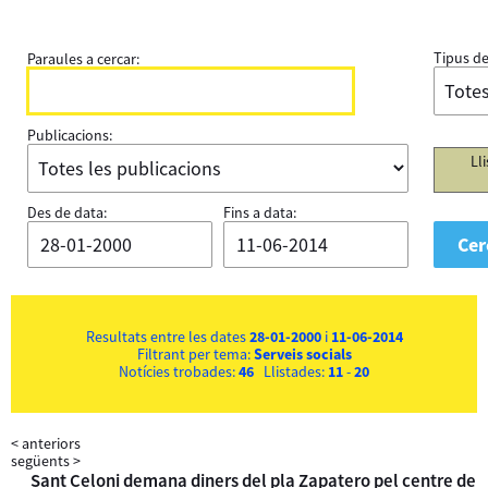
Tipus de
Paraules a cercar:
Publicacions:
Ll
Des de data:
Fins a data:
Resultats entre les dates
28-01-2000
i
11-06-2014
Filtrant per tema:
Serveis socials
Notícies trobades:
46
Llistades:
11
-
20
<
anteriors
següents
>
Sant Celoni demana diners del pla Zapatero pel centre de