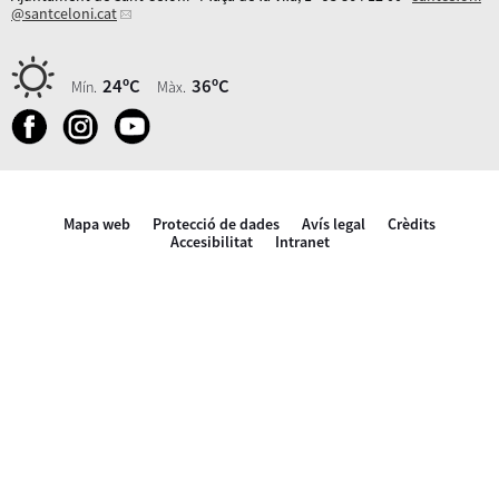
@santceloni.cat
24ºC
36ºC
Mín.
Màx.
Mapa web
Protecció de dades
Avís legal
Crèdits
Accesibilitat
Intranet