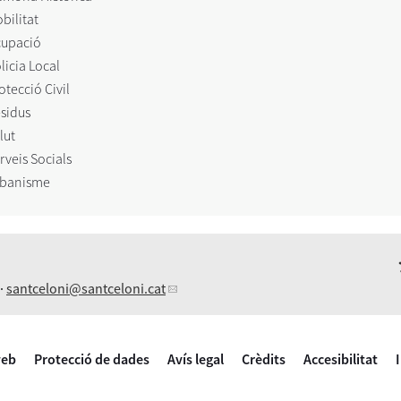
bilitat
upació
licia Local
otecció Civil
sidus
lut
rveis Socials
banisme
 ·
santceloni
@santceloni.cat
web
Protecció de dades
Avís legal
Crèdits
Accesibilitat