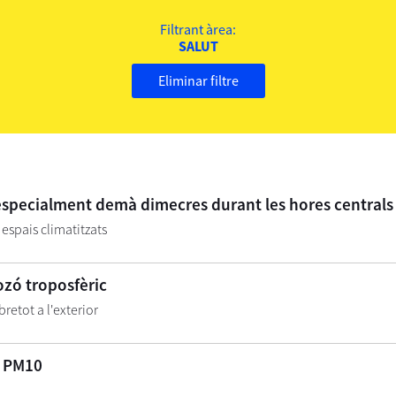
Filtrant àrea:
SALUT
Eliminar filtre
especialment demà dimecres durant les hores centrals 
espais climatitzats
'ozó troposfèric
bretot a l'exterior
r PM10