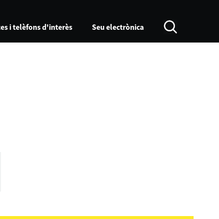
es i telèfons d'interès
Seu electrònica