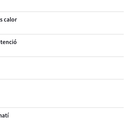
s calor
atenció
matí