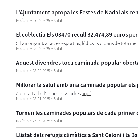
L'Ajuntament apropa les Festes de Nadal als cen
Notícies ~ 17-12-2025 ~ Salut
El col·lectiu Els 08470 recull 32.474,89 euros pe
S'han organitzat actes esportius, lúdics i solidaris de tota m
Notícies ~ 15-12-2025 ~ Salut
Aquest divendres toca caminada popular oberta 
Notícies ~ 03-12-2025 ~ Salut
Millorar la salut amb una caminada popular els
Apunta't a la d'aquest divendres
aquí
Notícies ~ 03-11-2025 ~ Salut
Tornen les caminades populars de cada primer d
Notícies ~ 25-09-2025 ~ Salut
Llistat dels refugis climàtics a Sant Celoni i la Ba