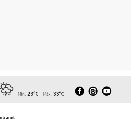
23ºC
33ºC
Mín.
Màx.
Intranet