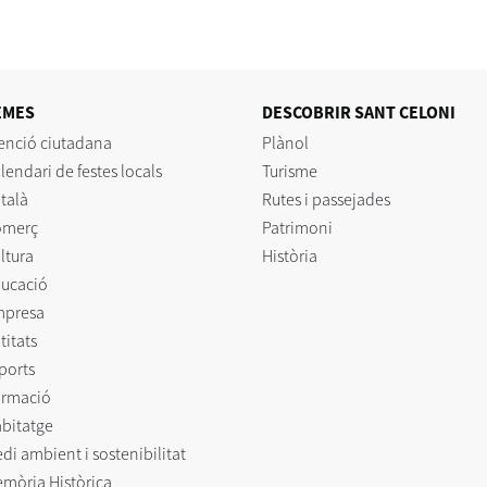
EMES
DESCOBRIR SANT CELONI
enció ciutadana
Plànol
lendari de festes locals
Turisme
talà
Rutes i passejades
omerç
Patrimoni
ltura
Història
ucació
mpresa
titats
ports
rmació
bitatge
di ambient i sostenibilitat
mòria Històrica