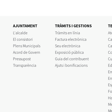
AJUNTAMENT
TRÀMITS I GESTIONS
T
L'alcalde
Tràmits en línia
At
El consistori
Factura electrònica
Ca
Plens Municipals
Seu electrònica
Ca
Acord de Govern
Exposició pública
C
Pressupost
Guia del contribuent
Cu
Transparència
Ajuts i bonificacions
Ed
E
En
Es
Fo
Ha
Me
Me