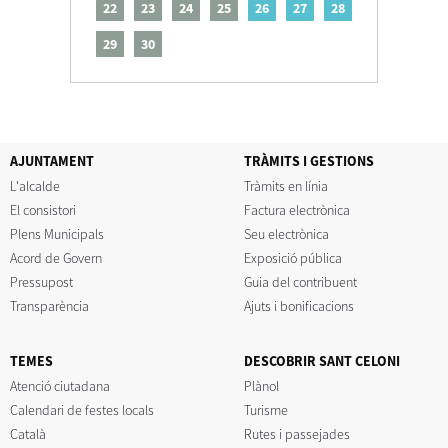
22
23
24
25
26
27
28
29
30
AJUNTAMENT
TRÀMITS I GESTIONS
L'alcalde
Tràmits en línia
El consistori
Factura electrònica
Plens Municipals
Seu electrònica
Acord de Govern
Exposició pública
Pressupost
Guia del contribuent
Transparència
Ajuts i bonificacions
TEMES
DESCOBRIR SANT CELONI
Atenció ciutadana
Plànol
Calendari de festes locals
Turisme
Català
Rutes i passejades