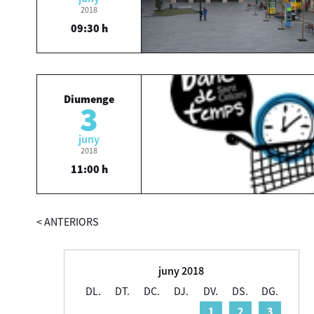
2018
09:30 h
Diumenge
3
juny
2018
11:00 h
<
ANTERIORS
juny 2018
DL.
DT.
DC.
DJ.
DV.
DS.
DG.
1
2
3