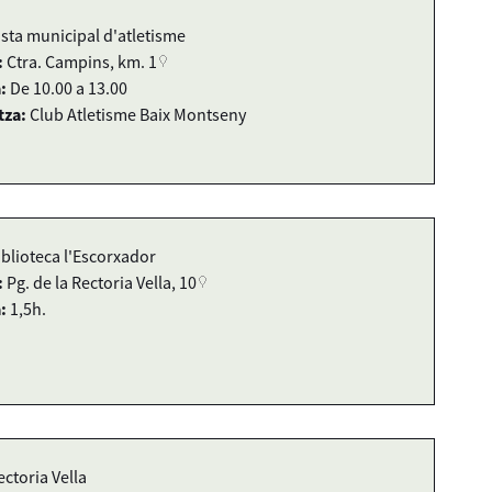
ista municipal d'atletisme
:
Ctra. Campins, km. 1
:
De 10.00 a 13.00
tza:
Club Atletisme Baix Montseny
iblioteca l'Escorxador
:
Pg. de la Rectoria Vella, 10
:
1,5h.
ectoria Vella