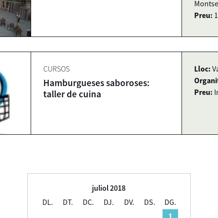
Montse
Preu:
1
CURSOS
Lloc:
V
Organi
Hamburgueses saboroses:
Preu:
I
taller de cuina
juliol 2018
DL.
DT.
DC.
DJ.
DV.
DS.
DG.
1