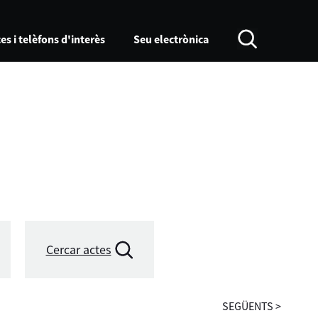
es i telèfons d'interès
Seu electrònica
Cercar actes
SEGÜENTS
>