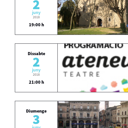
2
juny
2018
19:00 h
Dissabte
2
juny
2018
21:00 h
Diumenge
3
juny