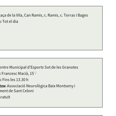
laça de la Vila, Can Ramis, c. Ramis, c. Torras i Bages
:
Tot el dia
entre Municipal d'Esports Sot de les Granotes
:
Francesc Macià, 15
:
Fins les 13.30 h
tza:
Associació Neurològica Baix Montseny i
ment de Sant Celoni
ratuït