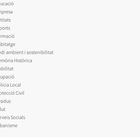
ucació
mpresa
titats
ports
rmació
bitatge
di ambient i sostenibilitat
mòria Històrica
bilitat
upació
licia Local
otecció Civil
sidus
lut
rveis Socials
banisme