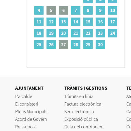
4
5
6
7
8
9
10
11
12
13
14
15
16
17
18
19
20
21
22
23
24
25
26
27
28
29
30
AJUNTAMENT
TRÀMITS I GESTIONS
T
L'alcalde
Tràmits en línia
At
El consistori
Factura electrònica
Ca
Plens Municipals
Seu electrònica
Ca
Acord de Govern
Exposició pública
C
Pressupost
Guia del contribuent
Cu