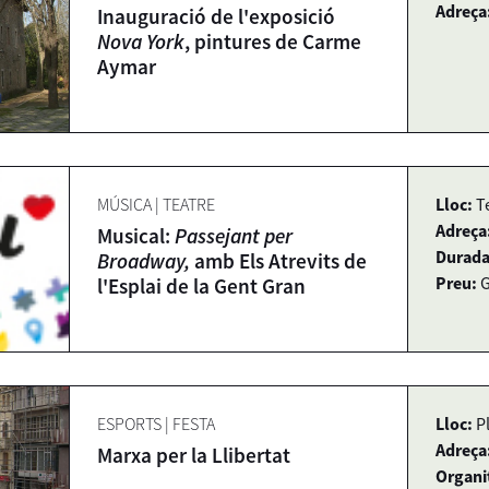
Adreça
Inauguració de l'exposició
Nova York
, pintures de Carme
Aymar
MÚSICA
|
TEATRE
Lloc:
T
Adreça
Musical:
Passejant per
Durada
Broadway,
amb Els Atrevits de
Preu:
G
l'Esplai de la Gent Gran
ESPORTS
|
FESTA
Lloc:
P
Adreça
Marxa per la Llibertat
Organi