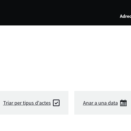
Adrec
Triar per tipus d'actes
Anar a una data