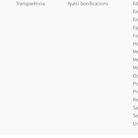
Transparència
Ajuts i bonificacions
Ed
E
En
Es
Fo
Ha
Me
Me
Mo
Oc
Po
Pr
Re
Sa
Se
Ur