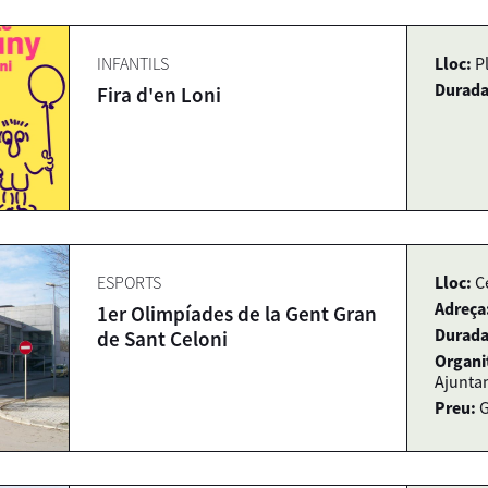
INFANTILS
Lloc:
P
Durada
Fira d'en Loni
ESPORTS
Lloc:
C
Adreça
1er Olimpíades de la Gent Gran
Durada
de Sant Celoni
Organi
Ajunta
Preu:
G