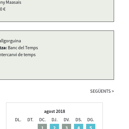
ny Maasais
0 €
allgorguina
tza:
Banc del Temps
ntercanvi de temps
SEGÜENTS
>
agost 2018
DL.
DT.
DC.
DJ.
DV.
DS.
DG.
1
2
3
4
5