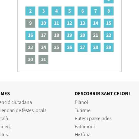
2
3
4
5
6
7
8
9
10
11
12
13
14
15
16
17
18
19
20
21
22
23
24
25
26
27
28
29
30
31
EMES
DESCOBRIR SANT CELONI
enció ciutadana
Plànol
lendari de festes locals
Turisme
talà
Rutes i passejades
omerç
Patrimoni
ltura
Història