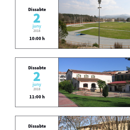
Dissabte
2
juny
2018
10:00 h
Dissabte
2
juny
2018
11:00 h
Dissabte