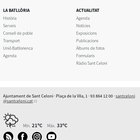
LA BATLLÒRIA
ACTUALITAT
Història
Agenda
Serveis
Notícies
Consell de poble
Exposicions
Transport
Publicacions
Unió Batllorienca
Àlbums de fotos
Agenda
Formularis
Ràdio Sant Celoni
Ajuntament de Sant Celoni · Plaça de la Vila, 1 · 93 864 12 00 ·
santceloni
@santceloni.cat
21ºC
33ºC
Mín.
Màx.