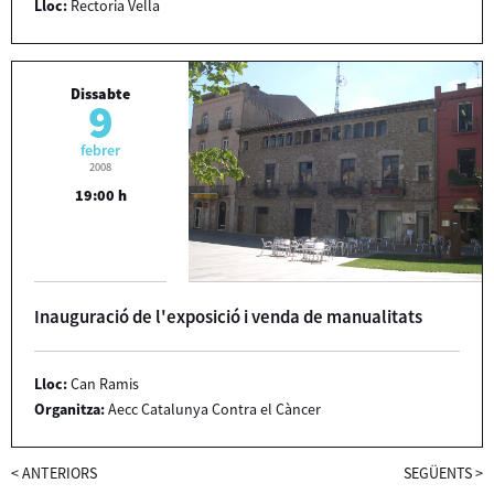
Lloc:
Rectoria Vella
Dissabte
9
febrer
2008
19:00 h
Inauguració de l'exposició i venda de manualitats
Lloc:
Can Ramis
Organitza:
Aecc Catalunya Contra el Càncer
<
ANTERIORS
SEGÜENTS
>