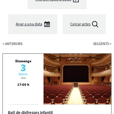
Anar a una data
Cercar actes
<
ANTERIORS
SEGÜENTS
>
Diumenge
3
febrer
2008
17:00 h
Ball de disfresses infantil