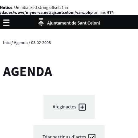
Notice
: Uninitialized string offset: 1 in
/dades/www/mynerva.net/ajsantceloni/vars.php
on line
674
Inici
/
Agenda
/
03-02-2008
AGENDA
Afegir actes
Triar per tipus d'actes