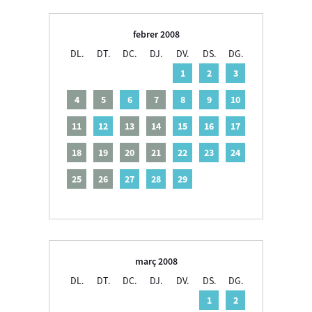
febrer 2008
DL.
DT.
DC.
DJ.
DV.
DS.
DG.
1
2
3
4
5
6
7
8
9
10
11
12
13
14
15
16
17
18
19
20
21
22
23
24
25
26
27
28
29
març 2008
DL.
DT.
DC.
DJ.
DV.
DS.
DG.
1
2