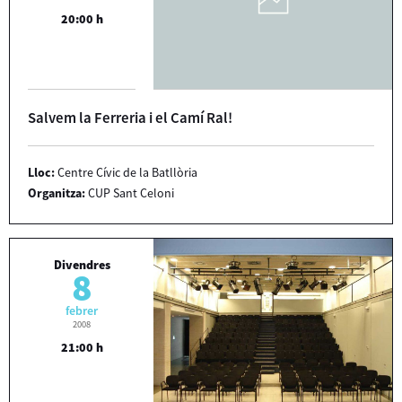
20:00 h
Salvem la Ferreria i el Camí Ral!
Lloc:
Centre Cívic de la Batllòria
Organitza:
CUP Sant Celoni
Divendres
8
febrer
2008
21:00 h