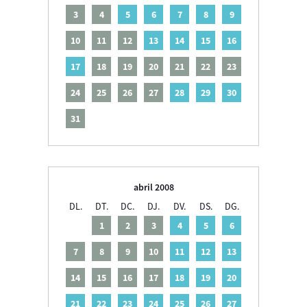
3
4
5
6
7
8
9
10
11
12
13
14
15
16
17
18
19
20
21
22
23
24
25
26
27
28
29
30
31
abril 2008
DL.
DT.
DC.
DJ.
DV.
DS.
DG.
1
2
3
4
5
6
7
8
9
10
11
12
13
14
15
16
17
18
19
20
21
22
23
24
25
26
27