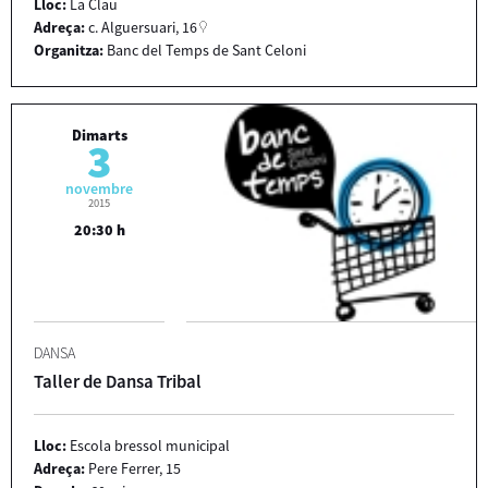
Lloc:
La Clau
Adreça:
c. Alguersuari, 16
Organitza:
Banc del Temps de Sant Celoni
Dimarts
3
novembre
2015
20:30 h
DANSA
Taller de Dansa Tribal
Lloc:
Escola bressol municipal
Adreça:
Pere Ferrer, 15