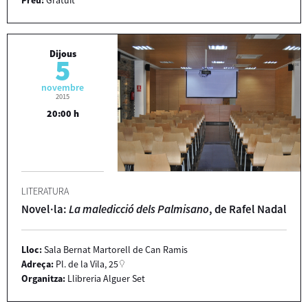
Dijous
5
novembre
2015
20:00 h
LITERATURA
Novel·la:
La maledicció dels Palmisano
, de Rafel Nadal
Lloc:
Sala Bernat Martorell de Can Ramis
Adreça:
Pl. de la Vila, 25
Organitza:
Llibreria Alguer Set