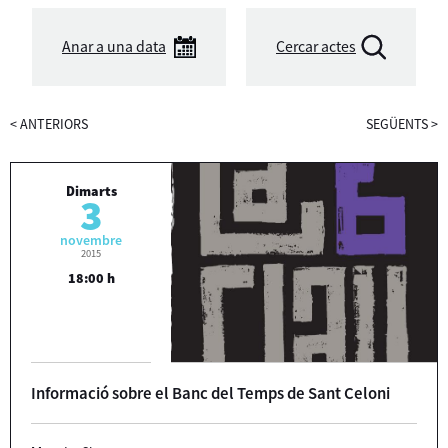
Anar a una data
Cercar actes
<
ANTERIORS
SEGÜENTS
>
Dimarts
3
novembre
2015
18:00 h
Informació sobre el Banc del Temps de Sant Celoni