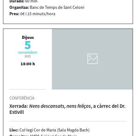
Durada:
60 min.
Organitza:
Banc de Temps de Sant Celoni
Preu:
0€ i 15 minuts/hora
Dijous
5
novembre
2015
18:00 h
CONFERÈNCIA
Xerrada:
Nens descansats, nens feliços
, a càrrec del Dr.
Estivill
Lloc:
Col·legi Cor de Maria (Sala Magda Bach)