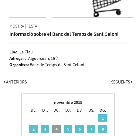
MOSTRA
|
FESTA
Informació sobre el Banc del Temps de Sant Celoni
Lloc:
La Clau
Adreça:
c. Alguersuari, 16
Organitza:
Banc de Temps de Sant Celoni
<
ANTERIORS
SEGÜENTS
>
novembre 2015
DL.
DT.
DC.
DJ.
DV.
DS.
DG.
1
2
3
4
5
6
7
8