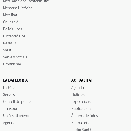
Medi ambient i sostenibilitat
Memòria Històrica
Mobilitat
Ocupació
Policia Local
Protecció Civil
Residus
Salut
Serveis Socials
Urbanisme
LA BATLLÒRIA
ACTUALITAT
Història
Agenda
Serveis
Notícies
Consell de poble
Exposicions
Transport
Publicacions
Unió Batllorienca
Àlbums de fotos
Agenda
Formularis
Ràdio Sant Celoni