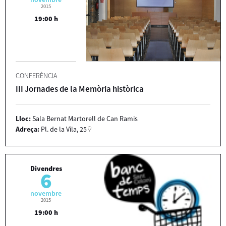
2015
19:00 h
CONFERÈNCIA
III Jornades de la Memòria històrica
Lloc:
Sala Bernat Martorell de Can Ramis
Adreça:
Pl. de la Vila, 25
Divendres
6
novembre
2015
19:00 h