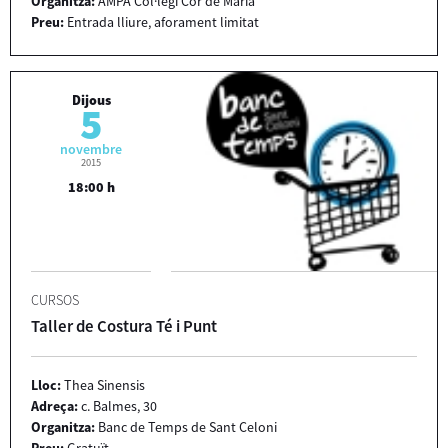
Organitza:
AMPA Col·legi Cor de Maria
Preu:
Entrada lliure, aforament limitat
Dijous
5
novembre
2015
18:00 h
CURSOS
Taller de Costura Té i Punt
Lloc:
Thea Sinensis
Adreça:
c. Balmes, 30
Organitza:
Banc de Temps de Sant Celoni
Preu:
Gratuït