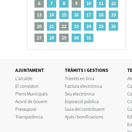
6
7
8
9
10
11
12
13
14
15
16
17
18
19
20
21
22
23
24
25
26
27
28
29
30
31
AJUNTAMENT
TRÀMITS I GESTIONS
T
L'alcalde
Tràmits en línia
At
El consistori
Factura electrònica
Ca
Plens Municipals
Seu electrònica
Ca
Acord de Govern
Exposició pública
C
Pressupost
Guia del contribuent
Cu
Transparència
Ajuts i bonificacions
Ed
E