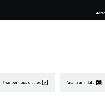
Adrec
Triar per tipus d'actes
Anar a una data