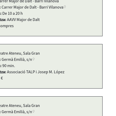
arrer Major de Dalt - Barri Vilanova
:
Carrer Major de Dalt - Barri Vilanova
:
De 10 a 20 h
tza:
AAVV Major de Dalt
Compres
eatre Ateneu, Sala Gran
:
Germà Emilià, s/n
:
90 min.
tza:
Associació TALP i Josep M. López
 €
eatre Ateneu, Sala Gran
:
Germà Emilià, s/n