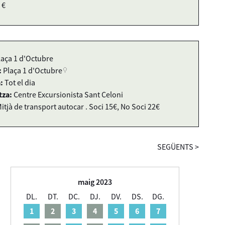
 €
laça 1 d'Octubre
:
Plaça 1 d'Octubre
:
Tot el dia
tza:
Centre Excursionista Sant Celoni
itjà de transport autocar . Soci 15€, No Soci 22€
SEGÜENTS
>
maig 2023
DL.
DT.
DC.
DJ.
DV.
DS.
DG.
1
2
3
4
5
6
7