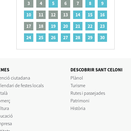
3
4
5
6
7
8
9
10
11
12
13
14
15
16
17
18
19
20
21
22
23
24
25
26
27
28
29
30
EMES
DESCOBRIR SANT CELONI
enció ciutadana
Plànol
lendari de festes locals
Turisme
talà
Rutes i passejades
omerç
Patrimoni
ltura
Història
ucació
mpresa