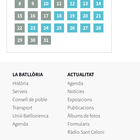
8
9
10
11
12
13
14
15
16
17
18
19
20
21
22
23
24
25
26
27
28
29
30
31
LA BATLLÒRIA
ACTUALITAT
Història
Agenda
Serveis
Notícies
Consell de poble
Exposicions
Transport
Publicacions
Unió Batllorienca
Àlbums de fotos
Agenda
Formularis
Ràdio Sant Celoni