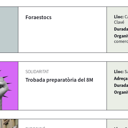
Foraestocs
Lloc:
C
Clavé
Durada
Organi
comerc
SOLIDARITAT
Lloc:
S
Adreça
Trobada preparatòria del 8M
Durada
Organi