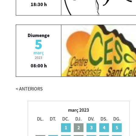
18:30 h
Diumenge
5
març
2023
08:00 h
<
ANTERIORS
març 2023
DL.
DT.
DC.
DJ.
DV.
DS.
DG.
1
2
3
4
5