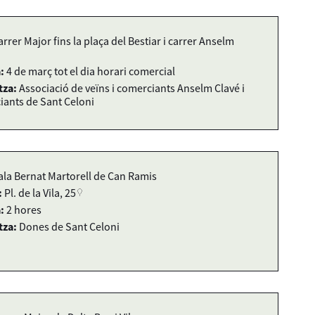
arrer Major fins la plaça del Bestiar i carrer Anselm
:
4 de març tot el dia horari comercial
tza:
Associació de veïns i comerciants Anselm Clavé i
iants de Sant Celoni
ala Bernat Martorell de Can Ramis
:
Pl. de la Vila, 25
:
2 hores
tza:
Dones de Sant Celoni