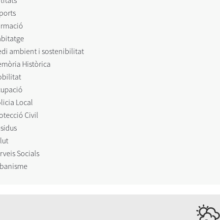
titats
ports
rmació
bitatge
di ambient i sostenibilitat
mòria Històrica
bilitat
upació
licia Local
otecció Civil
sidus
lut
rveis Socials
banisme