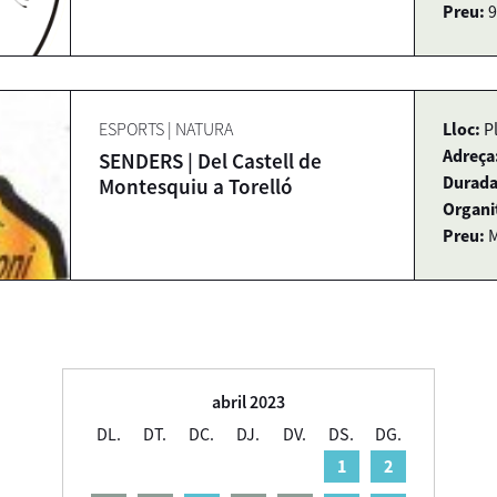
Preu:
9
ESPORTS
|
NATURA
Lloc:
P
Adreça
SENDERS | Del Castell de
Durada
Montesquiu a Torelló
Organi
Preu:
M
abril 2023
DL.
DT.
DC.
DJ.
DV.
DS.
DG.
1
2