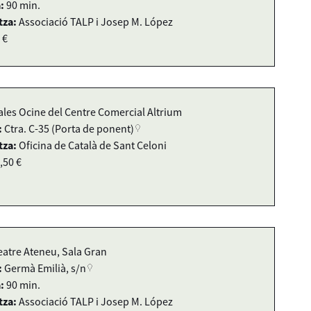
:
90 min.
tza:
Associació TALP i Josep M. López
 €
ales Ocine del Centre Comercial Altrium
:
Ctra. C-35 (Porta de ponent)
tza:
Oficina de Català de Sant Celoni
,50 €
eatre Ateneu, Sala Gran
:
Germà Emilià, s/n
:
90 min.
tza:
Associació TALP i Josep M. López