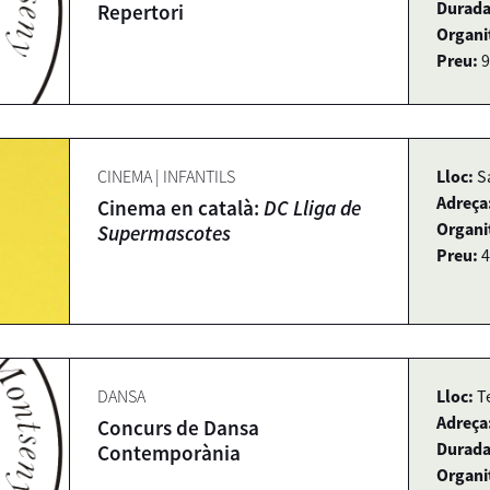
Durada
Repertori
Organi
Preu:
9
CINEMA
|
INFANTILS
Lloc:
S
Adreça
Cinema en català:
DC Lliga de
Organi
Supermascotes
Preu:
4
DANSA
Lloc:
T
Adreça
Concurs de Dansa
Durada
Contemporània
Organi