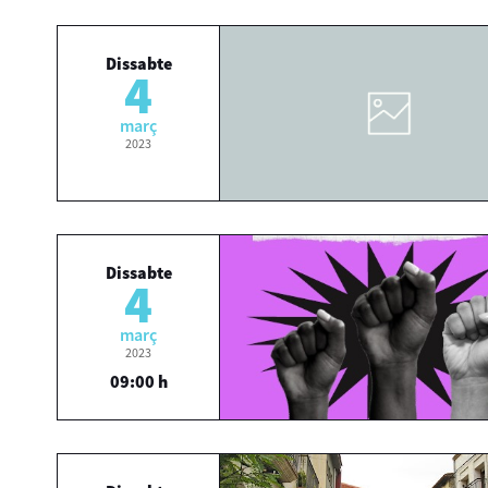
Dissabte
4
març
2023
Dissabte
4
març
2023
09:00 h