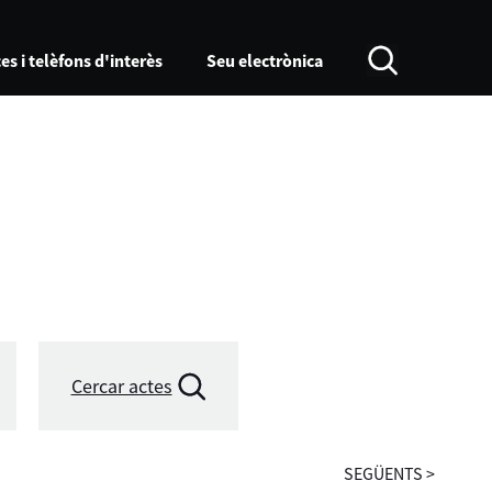
es i telèfons d'interès
Seu electrònica
Cercar actes
SEGÜENTS
>