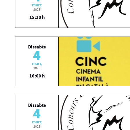
març
2023
15:30 h
Dissabte
4
març
2023
16:00 h
Dissabte
4
març
2023