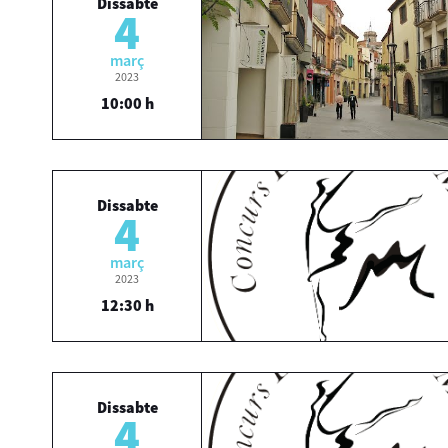
Dissabte
4
març
2023
10:00 h
Dissabte
4
març
2023
12:30 h
Dissabte
4