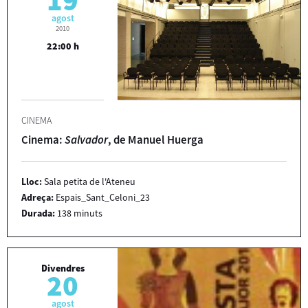
agost
2010
22:00 h
CINEMA
Cinema:
Salvador
, de Manuel Huerga
Lloc:
Sala petita de l'Ateneu
Adreça:
Espais_Sant_Celoni_23
Durada:
138 minuts
Divendres
20
agost