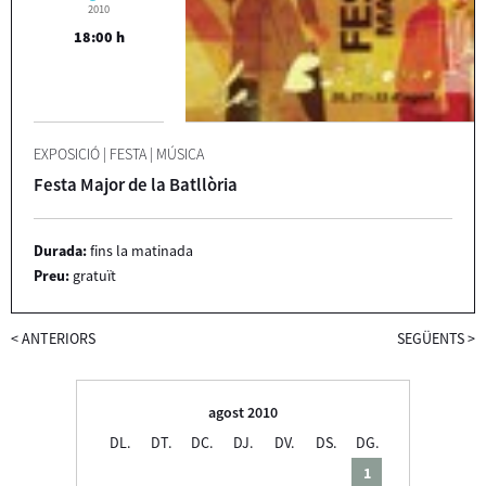
2010
18:00 h
EXPOSICIÓ
|
FESTA
|
MÚSICA
Festa Major de la Batllòria
Durada:
fins la matinada
Preu:
gratuït
<
ANTERIORS
SEGÜENTS
>
agost 2010
DL.
DT.
DC.
DJ.
DV.
DS.
DG.
1