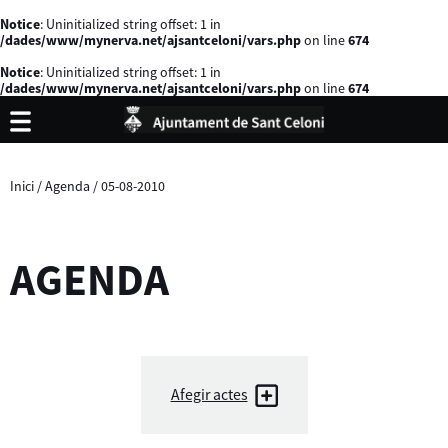
Notice
: Uninitialized string offset: 1 in
/dades/www/mynerva.net/ajsantceloni/vars.php
on line
674
Notice
: Uninitialized string offset: 1 in
/dades/www/mynerva.net/ajsantceloni/vars.php
on line
674
Inici
/
Agenda
/
05-08-2010
AGENDA
Afegir actes