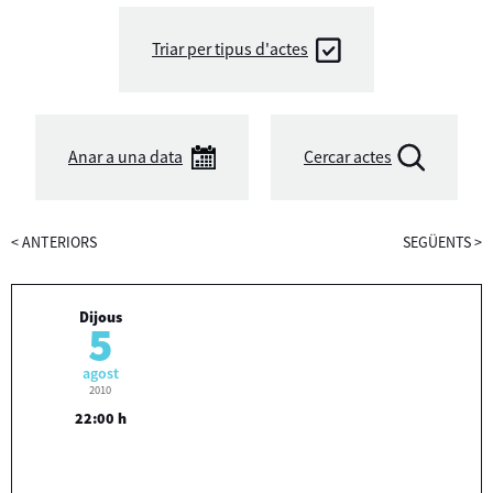
Triar per tipus d'actes
Anar a una data
Cercar actes
<
ANTERIORS
SEGÜENTS
>
Dijous
5
agost
2010
22:00 h