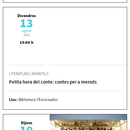
Divendres
13
agost
2010
19:00 h
LITERATURA
|
INFANTILS
Petita hora del conte: contes per a menuts
Lloc:
Biblioteca l'Escorxador
Dijous
19