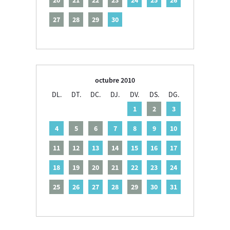
27
28
29
30
octubre 2010
DL.
DT.
DC.
DJ.
DV.
DS.
DG.
1
2
3
4
5
6
7
8
9
10
11
12
13
14
15
16
17
18
19
20
21
22
23
24
25
26
27
28
29
30
31