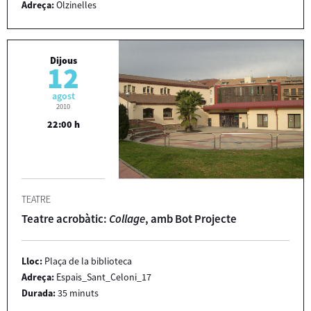
Adreça:
Olzinelles
Dijous
12
agost
2010
22:00 h
TEATRE
Teatre acrobàtic:
Collage
, amb Bot Projecte
Lloc:
Plaça de la biblioteca
Adreça:
Espais_Sant_Celoni_17
Durada:
35 minuts