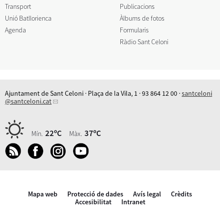
Transport
Publicacions
Unió Batllorienca
Àlbums de fotos
Agenda
Formularis
Ràdio Sant Celoni
Ajuntament de Sant Celoni · Plaça de la Vila, 1 · 93 864 12 00 ·
santceloni
@santceloni.cat
22ºC
37ºC
Mín.
Màx.
Mapa web
Protecció de dades
Avís legal
Crèdits
Accesibilitat
Intranet