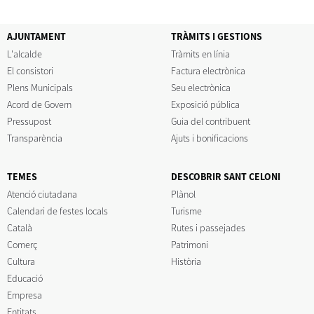
AJUNTAMENT
TRÀMITS I GESTIONS
L'alcalde
Tràmits en línia
El consistori
Factura electrònica
Plens Municipals
Seu electrònica
Acord de Govern
Exposició pública
Pressupost
Guia del contribuent
Transparència
Ajuts i bonificacions
TEMES
DESCOBRIR SANT CELONI
Atenció ciutadana
Plànol
Calendari de festes locals
Turisme
Català
Rutes i passejades
Comerç
Patrimoni
Cultura
Història
Educació
Empresa
Entitats