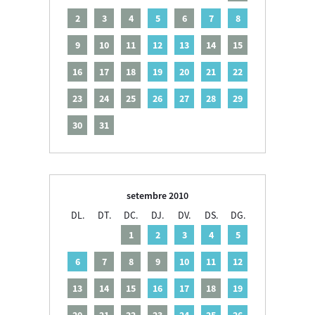
2
3
4
5
6
7
8
9
10
11
12
13
14
15
16
17
18
19
20
21
22
23
24
25
26
27
28
29
30
31
setembre 2010
DL.
DT.
DC.
DJ.
DV.
DS.
DG.
1
2
3
4
5
6
7
8
9
10
11
12
13
14
15
16
17
18
19
20
21
22
23
24
25
26