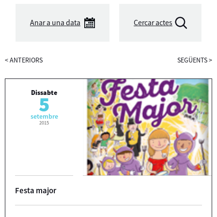
Anar a una data
Cercar actes
<
ANTERIORS
SEGÜENTS
>
Dissabte
5
setembre
2015
Festa major