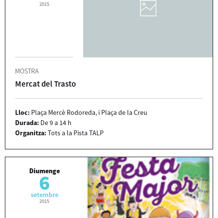
2015
MOSTRA
Mercat del Trasto
Lloc:
Plaça Mercè Rodoreda, i Plaça de la Creu
Durada:
De 9 a 14 h
Organitza:
Tots a la Pista TALP
Diumenge
6
setembre
2015