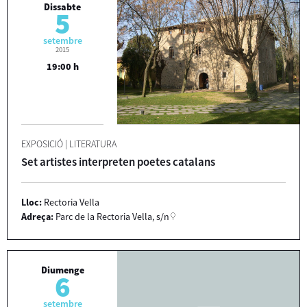
Dissabte
5
setembre
2015
19:00 h
EXPOSICIÓ
|
LITERATURA
Set artistes interpreten poetes catalans
Lloc:
Rectoria Vella
Adreça:
Parc de la Rectoria Vella, s/n
Diumenge
6
setembre