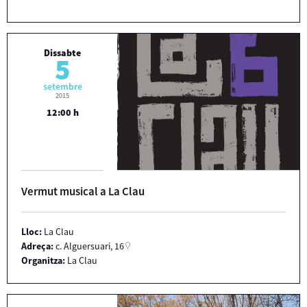
Dissabte
5
setembre
2015
12:00 h
Vermut musical a La Clau
Lloc:
La Clau
Adreça:
c. Alguersuari, 16
Organitza:
La Clau