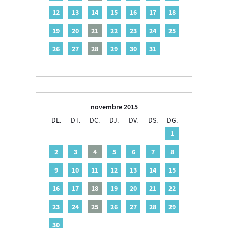
12
13
14
15
16
17
18
19
20
21
22
23
24
25
26
27
28
29
30
31
novembre 2015
DL.
DT.
DC.
DJ.
DV.
DS.
DG.
1
2
3
4
5
6
7
8
9
10
11
12
13
14
15
16
17
18
19
20
21
22
23
24
25
26
27
28
29
30