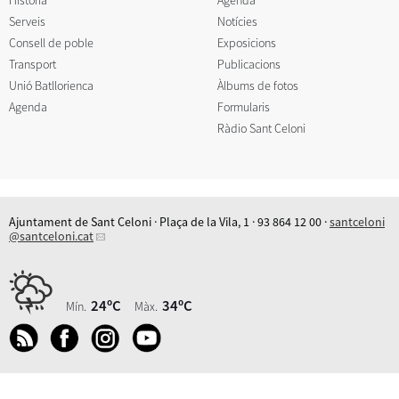
Serveis
Notícies
Consell de poble
Exposicions
Transport
Publicacions
Unió Batllorienca
Àlbums de fotos
Agenda
Formularis
Ràdio Sant Celoni
Ajuntament de Sant Celoni · Plaça de la Vila, 1 · 93 864 12 00 ·
santceloni
@santceloni.cat
24ºC
34ºC
Mín.
Màx.