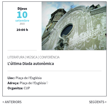
Dijous
10
setembre
2015
20:00 h
LITERATURA
|
MÚSICA
|
CONFERÈNCIA
L'última Diada autonòmica
Lloc:
Plaça de l'Església
Adreça:
Plaça de l'Església
Organitza:
CUP
<
ANTERIORS
SEGÜENTS
>