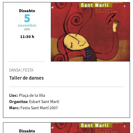
Dissabte
5
novembre
2005
11:30 h
DANSA
|
FESTA
Taller de danses
Lloc:
Plaça de la Vila
Organitza:
Esbart Sant Martí
Marc:
Festa Sant Martí 2007
Dissabte