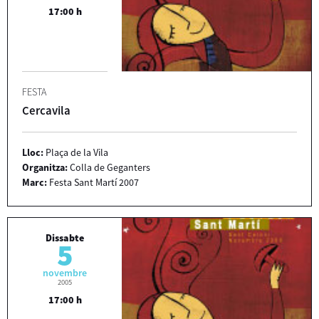
17:00 h
FESTA
Cercavila
Lloc:
Plaça de la Vila
Organitza:
Colla de Geganters
Marc:
Festa Sant Martí 2007
Dissabte
5
novembre
2005
17:00 h