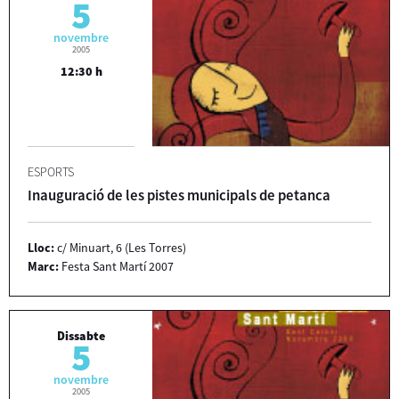
5
novembre
2005
12:30 h
ESPORTS
Inauguració de les pistes municipals de petanca
Lloc:
c/ Minuart, 6 (Les Torres)
Marc:
Festa Sant Martí 2007
Dissabte
5
novembre
2005