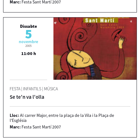
Marc:
Festa Sant Martí 2007
Dissabte
5
novembre
2005
11:00 h
FESTA
|
INFANTILS
|
MÚSICA
Se te'n va l'olla
Lloc:
Al carrer Major, entre la plaça de la Vila i la Plaça de
l'Església
Marc:
Festa Sant Martí 2007