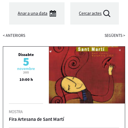
Anar a una data
Cercar actes
<
ANTERIORS
SEGÜENTS
>
Dissabte
5
novembre
2005
10:00 h
MOSTRA
Fira Artesana de Sant Martí