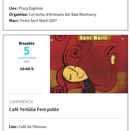
Lloc:
Plaça Església
Organitza:
Col·lectiu d'Artesans del Baix Montseny
Marc:
Festa Sant Martí 2007
Dissabte
5
novembre
2005
10:00 h
CONFERÈNCIA
Cafè Tertúlia Fem poble
Lloc:
Cafè de l'Ateneu