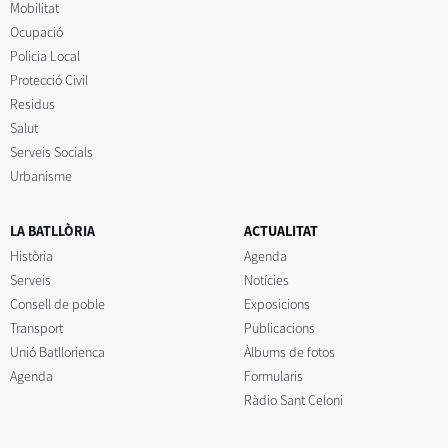
Mobilitat
Ocupació
Policia Local
Protecció Civil
Residus
Salut
Serveis Socials
Urbanisme
LA BATLLÒRIA
ACTUALITAT
Història
Agenda
Serveis
Notícies
Consell de poble
Exposicions
Transport
Publicacions
Unió Batllorienca
Àlbums de fotos
Agenda
Formularis
Ràdio Sant Celoni