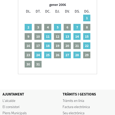
gener 2006
DL.
DT.
DC.
DJ.
DV.
DS.
DG.
1
2
3
4
5
6
7
8
9
10
11
12
13
14
15
16
17
18
19
20
21
22
23
24
25
26
27
28
29
30
31
AJUNTAMENT
TRÀMITS I GESTIONS
L'alcalde
Tràmits en línia
El consistori
Factura electrònica
Plens Municipals
Seu electrònica