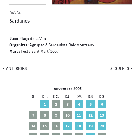
DANSA
Sardanes
Lloc:
Plaça de la Vila
Organitza:
Agrupació Sardanista Baix Montseny
Marc:
Festa Sant Martí 2007
<
ANTERIORS
SEGÜENTS
>
novembre 2005
DL.
DT.
DC.
DJ.
DV.
DS.
DG.
1
2
3
4
5
6
7
8
9
10
11
12
13
14
15
16
17
18
19
20