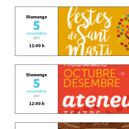
Diumenge
5
novembre
2017
11:00 h
Diumenge
5
novembre
2017
12:00 h