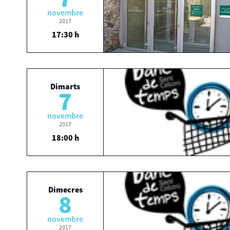
novembre
2017
17:30 h
Dimarts
7
novembre
2017
18:00 h
Dimecres
8
novembre
2017