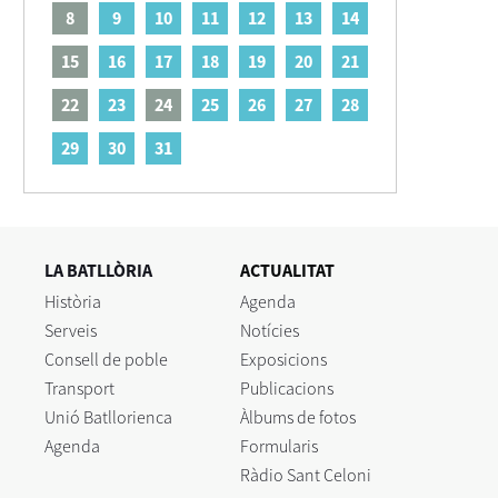
8
9
10
11
12
13
14
15
16
17
18
19
20
21
22
23
24
25
26
27
28
29
30
31
LA BATLLÒRIA
ACTUALITAT
Història
Agenda
Serveis
Notícies
Consell de poble
Exposicions
Transport
Publicacions
Unió Batllorienca
Àlbums de fotos
Agenda
Formularis
Ràdio Sant Celoni