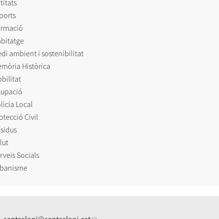
titats
ports
rmació
bitatge
di ambient i sostenibilitat
mòria Històrica
bilitat
upació
licia Local
otecció Civil
sidus
lut
rveis Socials
banisme