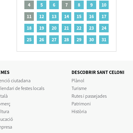
4
5
6
7
8
9
10
11
12
13
14
15
16
17
18
19
20
21
22
23
24
25
26
27
28
29
30
31
EMES
DESCOBRIR SANT CELONI
enció ciutadana
Plànol
lendari de festes locals
Turisme
talà
Rutes i passejades
omerç
Patrimoni
ltura
Història
ucació
mpresa