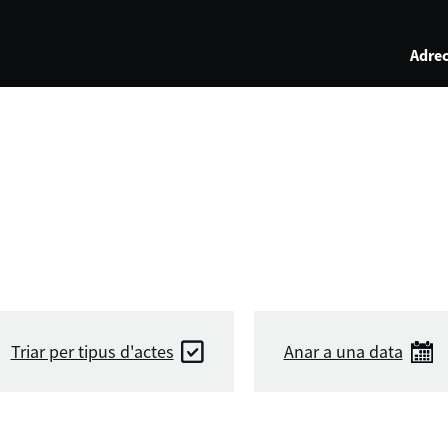
Adrec
Triar per tipus d'actes
Anar a una data