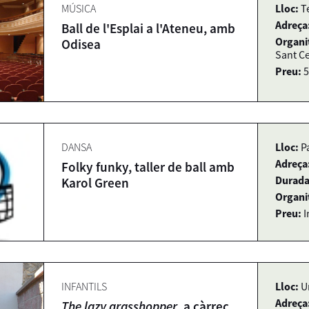
MÚSICA
Lloc:
T
Adreça
Ball de l'Esplai a l'Ateneu, amb
Organi
Odisea
Sant Ce
Preu:
5
DANSA
Lloc:
P
Adreça
Folky funky, taller de ball amb
Durada
Karol Green
Organi
Preu:
I
INFANTILS
Lloc:
U
Adreça
The lazy grasshopper
, a càrrec