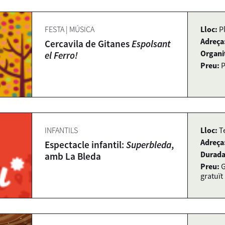
FESTA
|
MÚSICA
Lloc:
P
Adreça
Cercavila de Gitanes
Espolsant
Organi
el Ferro!
Preu:
P
INFANTILS
Lloc:
T
Adreça
Espectacle infantil:
Superbleda
,
Durada
amb La Bleda
Preu:
G
gratuït