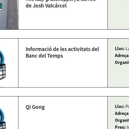
de Josh Valcárcel
Informació de les activitats del
Lloc:
L
Banc del Temps
Adreça
Organi
Qi Gong
Lloc:
P
Adreça
Organi
Preu:
I