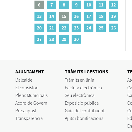
6
7
8
9
10
11
12
13
14
15
16
17
18
19
20
21
22
23
24
25
26
27
28
29
30
AJUNTAMENT
TRÀMITS I GESTIONS
T
L'alcalde
Tràmits en línia
At
El consistori
Factura electrònica
Ca
Plens Municipals
Seu electrònica
Ca
Acord de Govern
Exposició pública
C
Pressupost
Guia del contribuent
Cu
Transparència
Ajuts i bonificacions
Ed
E