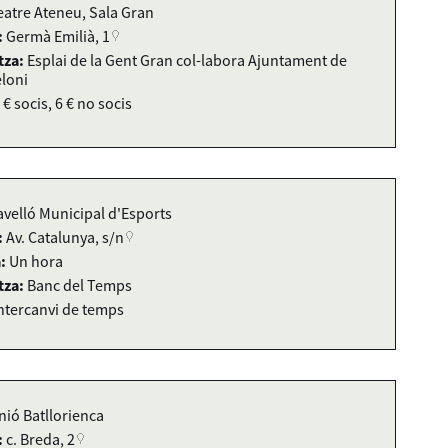
eatre Ateneu, Sala Gran
:
Germà Emilià, 1
tza:
Esplai de la Gent Gran col-labora Ajuntament de
loni
 € socis, 6 € no socis
avelló Municipal d'Esports
:
Av. Catalunya, s/n
:
Un hora
tza:
Banc del Temps
ntercanvi de temps
nió Batllorienca
:
c. Breda, 2