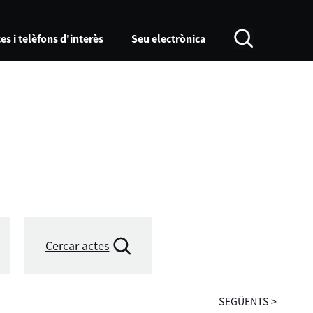
es i telèfons d'interès
Seu electrònica
Cercar actes
SEGÜENTS
>