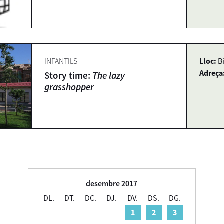
INFANTILS
Lloc:
B
Adreça
Story time:
The lazy
grasshopper
desembre 2017
DL.
DT.
DC.
DJ.
DV.
DS.
DG.
1
2
3