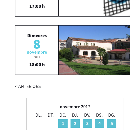
17:00 h
Dimecres
8
novembre
2017
18:00 h
<
ANTERIORS
novembre 2017
DL.
DT.
DC.
DJ.
DV.
DS.
DG.
1
2
3
4
5