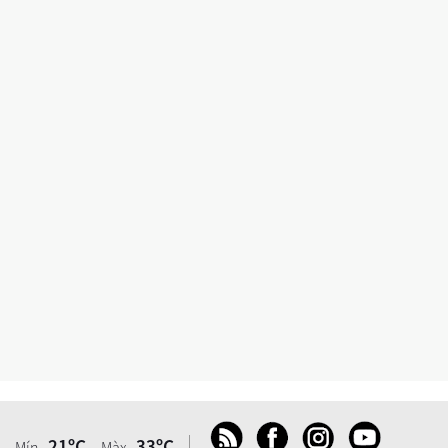
21ºC
33ºC
Mín.
Màx.