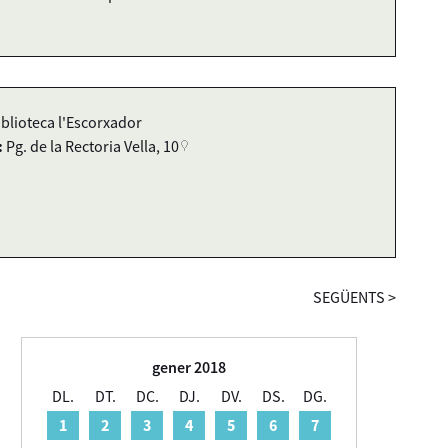
iblioteca l'Escorxador
:
Pg. de la Rectoria Vella, 10
SEGÜENTS
>
gener 2018
DL.
DT.
DC.
DJ.
DV.
DS.
DG.
1
2
3
4
5
6
7