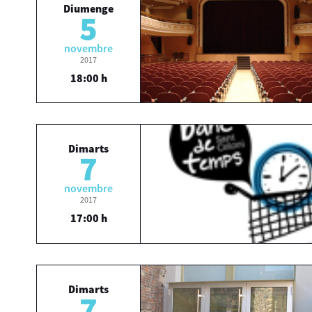
Diumenge
5
novembre
2017
18:00 h
Dimarts
7
novembre
2017
17:00 h
Dimarts
7