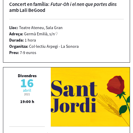
Concert en família:
Futur-Oh i el nen que portes dins
amb Lali BeGood
Lloc:
Teatre Ateneu, Sala Gran
Adreça:
Germà Emilià, s/n
Durada:
1 hora
Organitza:
Col·lectiu Arpegi - La Sonora
Preu:
7-9 euros
Divendres
16
abril
2021
19:00 h