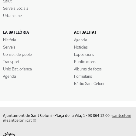
Salut
Serveis Socials
Urbanisme
LA BATLLÒRIA
ACTUALITAT
Història
Agenda
Serveis
Notícies
Consell de poble
Exposicions
Transport
Publicacions
Unió Batllorienca
Àlbums de fotos
Agenda
Formularis
Ràdio Sant Celoni
Ajuntament de Sant Celoni · Plaça de la Vila, 1 · 93 864 12 00 ·
santceloni
@santceloni.cat