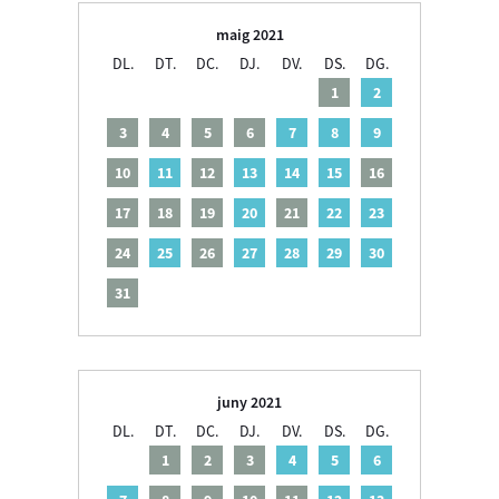
maig 2021
DL.
DT.
DC.
DJ.
DV.
DS.
DG.
1
2
3
4
5
6
7
8
9
10
11
12
13
14
15
16
17
18
19
20
21
22
23
24
25
26
27
28
29
30
31
juny 2021
DL.
DT.
DC.
DJ.
DV.
DS.
DG.
1
2
3
4
5
6