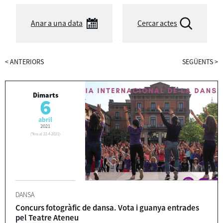
Anar a una data
Cercar actes
<
ANTERIORS
SEGÜENTS
>
Dimarts
6
abril
2021
(
*fins al 22-4-2021
)
DANSA
Concurs fotogràfic de dansa. Vota i guanya entrades
pel Teatre Ateneu