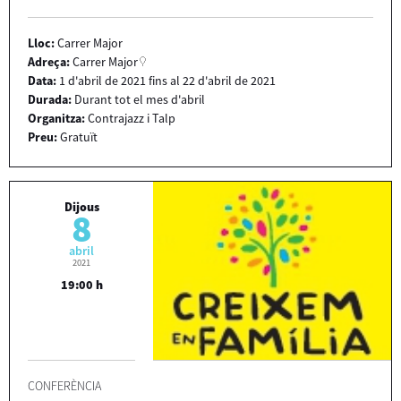
Lloc:
Carrer Major
Adreça:
Carrer Major
Data:
1
d'
abril
de
2021
fins al
22
d'
abril
de
2021
Durada:
Durant tot el mes d'abril
Organitza:
Contrajazz i Talp
Preu:
Gratuït
Dijous
8
abril
2021
19:00 h
CONFERÈNCIA