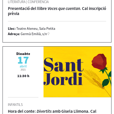
LITERATURA
|
CONFERÈNCIA
Presentació del llibre
Voces que cuentan.
Cal inscripció
prèvia
Lloc:
Teatre Ateneu, Sala Petita
Adreça:
Germà Emilià, s/n
Dissabte
17
abril
2021
11:30 h
INFANTILS
Hora del conte:
Divertits
amb Gisela Llimona. Cal