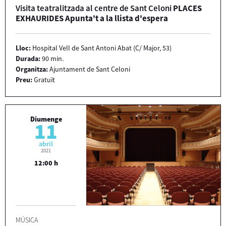
Visita teatralitzada al centre de Sant Celoni
PLACES
EXHAURIDES Apunta't a la llista d'espera
Lloc:
Hospital Vell de Sant Antoni Abat (C/ Major, 53)
Durada:
90 min.
Organitza:
Ajuntament de Sant Celoni
Preu:
Gratuït
Diumenge
11
abril
2021
12:00 h
MÚSICA