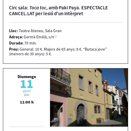
Circ sala:
Toca toc
, amb Paki Paya. ESPECTACLE
CANCEL.LAT per lesió d'un intèrpret
Lloc:
Teatre Ateneu, Sala Gran
Adreça:
Germà Emilià, s/n
Durada:
70 min.
Preu:
General: 10 €. Majors de 65 anys: 8 €. “Butaca jove”
(menors de 30 anys): 5 €.
Diumenge
11
abril
2021
11:00 h