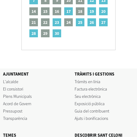
7
8
9
10
11
12
13
14
15
16
17
18
19
20
21
22
23
24
25
26
27
28
29
30
AJUNTAMENT
TRÀMITS I GESTIONS
L'alcalde
Tràmits en línia
El consistori
Factura electrònica
Plens Municipals
Seu electrònica
Acord de Govern
Exposició pública
Pressupost
Guia del contribuent
Transparència
Ajuts i bonificacions
TEMES
DESCOBRIR SANT CELONI