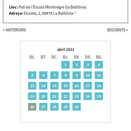
Lloc:
Pati de l'Escola Montnegre (la Batllòria)
Adreça:
Escoles, 2, 08476 La Batllòria
<
ANTERIORS
SEGÜENTS
>
abril 2021
DL.
DT.
DC.
DJ.
DV.
DS.
DG.
1
2
3
4
5
6
7
8
9
10
11
12
13
14
15
16
17
18
19
20
21
22
23
24
25
26
27
28
29
30