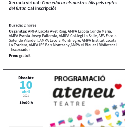
Xerrada virtual:
Com educar els nostres fills pels reptes
del futur.
Cal inscripció!
Durada:
2 hores
Organitza:
AMPA Escola Avet Roig, AMPA Escola Cor de Maria,
AMPA Escola Josep Pallerola, AMIPA Col.legi La Salle, AFA Escola
Soler de Vilardell, AMPA Escola Montnegre, AMPA Institut Escola
La Tordera, AMPA IES Baix Montseny,AMPA el Blauet i Biblioteca l
´Escorxador
Preu:
gratuït
Dissabte
10
abril
2021
19:00 h