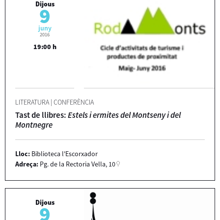
Dijous
9
juny
2016
19:00 h
LITERATURA
|
CONFERÈNCIA
Tast de llibres:
Estels i ermites del Montseny i del
Montnegre
Lloc:
Biblioteca l'Escorxador
Adreça:
Pg. de la Rectoria Vella, 10
Dijous
9