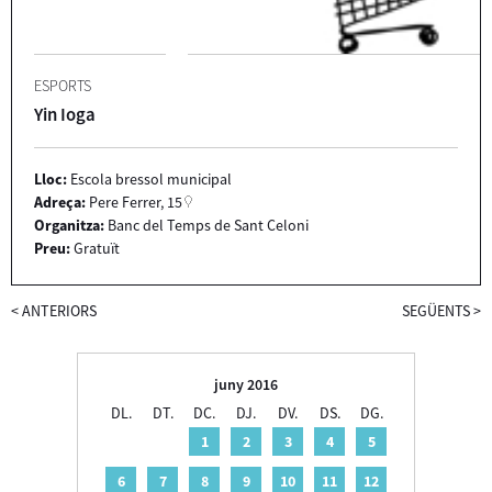
ESPORTS
Yin Ioga
Lloc:
Escola bressol municipal
Adreça:
Pere Ferrer, 15
Organitza:
Banc del Temps de Sant Celoni
Preu:
Gratuït
<
ANTERIORS
SEGÜENTS
>
juny 2016
DL.
DT.
DC.
DJ.
DV.
DS.
DG.
1
2
3
4
5
6
7
8
9
10
11
12