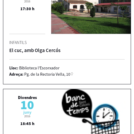
2016
17:30 h
INFANTILS
El cuc, amb Olga Cercós
Lloc:
Biblioteca l'Escorxador
Adreça:
Pg. de la Rectoria Vella, 10
Divendres
10
juny
2016
18:45 h