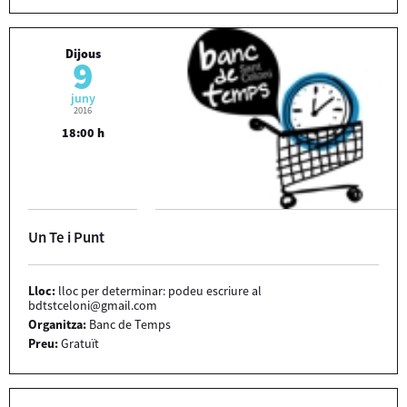
Dijous
9
juny
2016
18:00 h
Un Te i Punt
Lloc:
lloc per determinar: podeu escriure al
bdtstceloni@gmail.com
Organitza:
Banc de Temps
Preu:
Gratuït