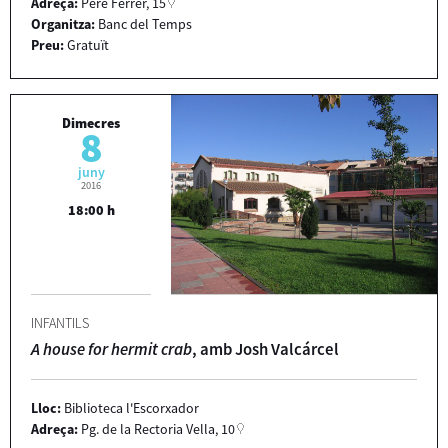
Adreça:
Pere Ferrer, 15
Organitza:
Banc del Temps
Preu:
Gratuït
Dimecres
8
juny
2016
18:00 h
INFANTILS
A house for hermit crab
, amb Josh Valcárcel
Lloc:
Biblioteca l'Escorxador
Adreça:
Pg. de la Rectoria Vella, 10