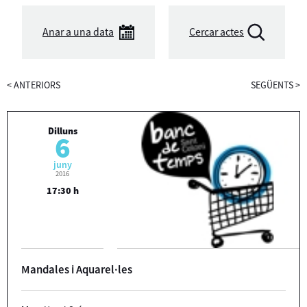
Anar a una data
Cercar actes
<
ANTERIORS
SEGÜENTS
>
Dilluns
6
juny
2016
17:30 h
Mandales i Aquarel·les