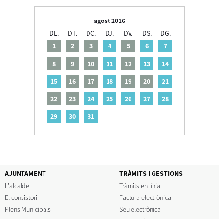
agost 2016
DL.
DT.
DC.
DJ.
DV.
DS.
DG.
1
2
3
4
5
6
7
8
9
10
11
12
13
14
15
16
17
18
19
20
21
22
23
24
25
26
27
28
29
30
31
AJUNTAMENT
TRÀMITS I GESTIONS
L'alcalde
Tràmits en línia
El consistori
Factura electrònica
Plens Municipals
Seu electrònica