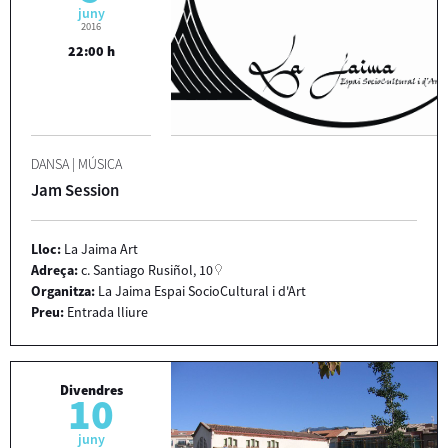
juny
2016
22:00 h
DANSA
|
MÚSICA
Jam Session
Lloc:
La Jaima Art
Adreça:
c. Santiago Rusiñol, 10
Organitza:
La Jaima Espai SocioCultural i d'Art
Preu:
Entrada lliure
Divendres
10
juny