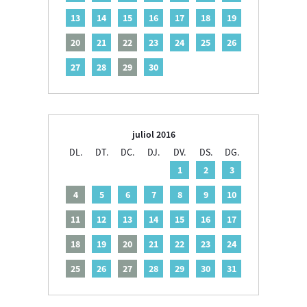
13
14
15
16
17
18
19
20
21
22
23
24
25
26
27
28
29
30
juliol 2016
DL.
DT.
DC.
DJ.
DV.
DS.
DG.
1
2
3
4
5
6
7
8
9
10
11
12
13
14
15
16
17
18
19
20
21
22
23
24
25
26
27
28
29
30
31