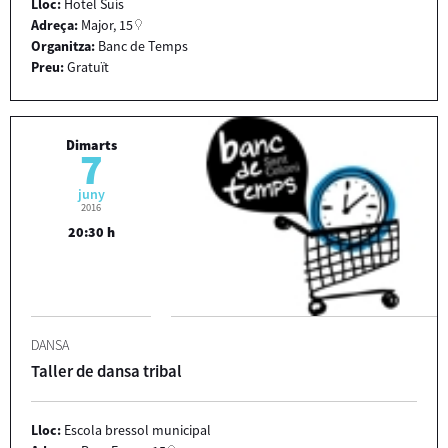
Lloc:
Hotel Suís
Adreça:
Major, 15
Organitza:
Banc de Temps
Preu:
Gratuït
Dimarts
7
juny
2016
20:30 h
DANSA
Taller de dansa tribal
Lloc:
Escola bressol municipal