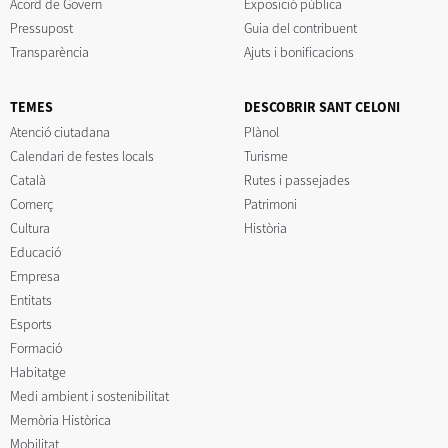
Acord de Govern
Exposició pública
Pressupost
Guia del contribuent
Transparència
Ajuts i bonificacions
TEMES
DESCOBRIR SANT CELONI
Atenció ciutadana
Plànol
Calendari de festes locals
Turisme
Català
Rutes i passejades
Comerç
Patrimoni
Cultura
Història
Educació
Empresa
Entitats
Esports
Formació
Habitatge
Medi ambient i sostenibilitat
Memòria Històrica
Mobilitat