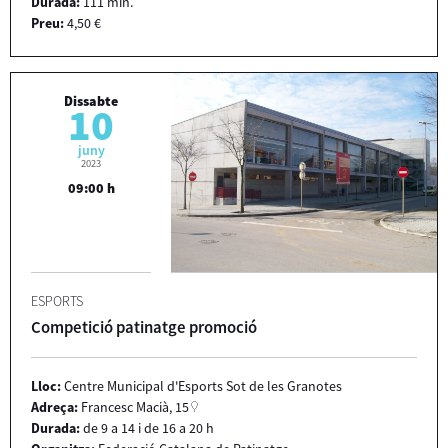
Durada:
111 min.
Preu:
4,50 €
Dissabte
10
juny
2023
09:00 h
ESPORTS
Competició patinatge promoció
Lloc:
Centre Municipal d'Esports Sot de les Granotes
Adreça:
Francesc Macià, 15
Durada:
de 9 a 14 i de 16 a 20 h