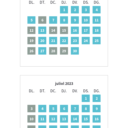
DL.
DT.
DC.
DJ.
DV.
DS.
DG.
1
2
3
4
5
6
7
8
9
10
11
12
13
14
15
16
17
18
19
20
21
22
23
24
25
26
27
28
29
30
juliol 2023
DL.
DT.
DC.
DJ.
DV.
DS.
DG.
1
2
3
4
5
6
7
8
9
10
11
12
13
14
15
16