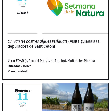
juny
2023
17:30 h
On van les nostres aigües residuals?
Visita guiada a la
depuradora de Sant Celoni
Lloc:
EDAR (c. Rec del Molí, s/n - Pol. Ind. Molí de les Planes)
Durada:
2 hores
Preu:
Gratuït
Diumenge
11
juny
2023