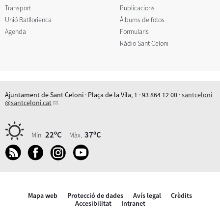
Transport
Publicacions
Unió Batllorienca
Àlbums de fotos
Agenda
Formularis
Ràdio Sant Celoni
Ajuntament de Sant Celoni · Plaça de la Vila, 1 · 93 864 12 00 ·
santceloni
@santceloni.cat
22ºC
37ºC
Mín.
Màx.
Mapa web
Protecció de dades
Avís legal
Crèdits
Accesibilitat
Intranet