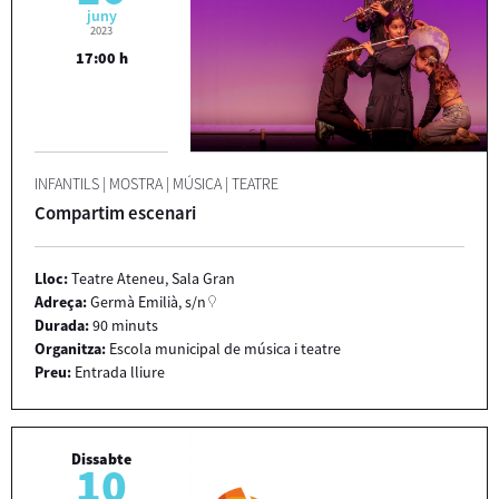
juny
2023
17:00 h
INFANTILS
|
MOSTRA
|
MÚSICA
|
TEATRE
Compartim escenari
Lloc:
Teatre Ateneu, Sala Gran
Adreça:
Germà Emilià, s/n
Durada:
90 minuts
Organitza:
Escola municipal de música i teatre
Preu:
Entrada lliure
Dissabte
10