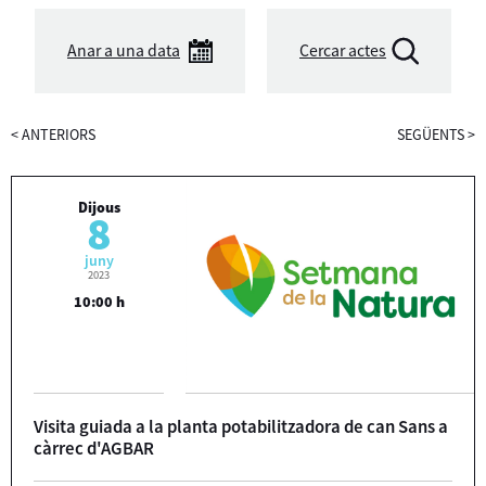
Anar a una data
Cercar actes
<
ANTERIORS
SEGÜENTS
>
Dijous
8
juny
2023
10:00 h
Visita guiada a la planta potabilitzadora de can Sans a
càrrec d'AGBAR