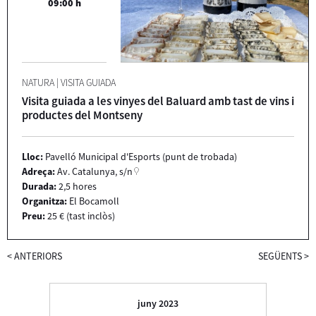
09:00 h
NATURA
|
VISITA GUIADA
Visita guiada a les vinyes del Baluard amb tast de vins i
productes del Montseny
Lloc:
Pavelló Municipal d'Esports (punt de trobada)
Adreça:
Av. Catalunya, s/n
Durada:
2,5 hores
Organitza:
El Bocamoll
Preu:
25 € (tast inclòs)
<
ANTERIORS
SEGÜENTS
>
juny 2023