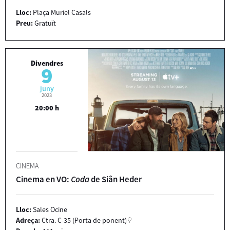
Lloc:
Plaça Muriel Casals
Preu:
Gratuït
Divendres
9
juny
2023
20:00 h
CINEMA
Cinema en VO:
Coda
de Siân Heder
Lloc:
Sales Ocine
Adreça:
Ctra. C-35 (Porta de ponent)