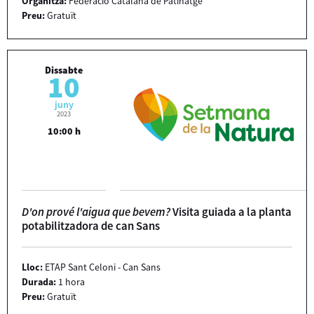
Organitza:
Federació Catalana de Patinatge
Preu:
Gratuït
Dissabte
10
juny
2023
10:00 h
D'on prové l'aigua que bevem?
Visita guiada a la planta
potabilitzadora de can Sans
Lloc:
ETAP Sant Celoni - Can Sans
Durada:
1 hora
Preu:
Gratuït